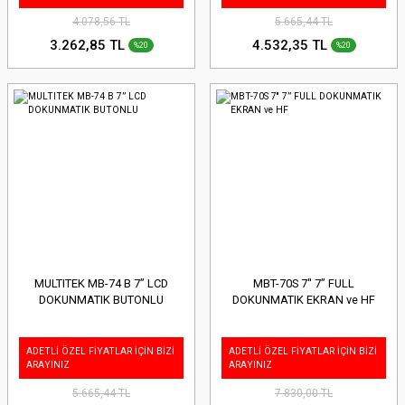
4.078,56 TL
5.665,44 TL
3.262,85 TL
4.532,35 TL
%20
%20
MULTITEK MB-74 B 7” LCD
MBT-70S 7'' 7” FULL
DOKUNMATIK BUTONLU
DOKUNMATIK EKRAN ve HF
ADETLİ ÖZEL FİYATLAR İÇİN BİZİ
ADETLİ ÖZEL FİYATLAR İÇİN BİZİ
ARAYINIZ
ARAYINIZ
5.665,44 TL
7.830,00 TL