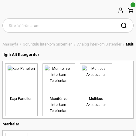
Anasayfa
Görüntülü İnterkom Sistemleri
Analog İnterkom Sistemler
Multi
İlgili Alt Kategoriler
Kapı Panelleri
Monitör ve
Multibus
İnterkom
Aksesuarlar
Telefonları
Markalar