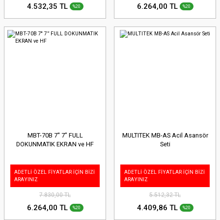
4.532,35 TL
6.264,00 TL
%20
%20
MBT-70B 7'' 7” FULL
MULTITEK MB-AS Acil Asansör
DOKUNMATIK EKRAN ve HF
Seti
ADETLİ ÖZEL FİYATLAR İÇİN BİZİ
ADETLİ ÖZEL FİYATLAR İÇİN BİZİ
ARAYINIZ
ARAYINIZ
7.830,00 TL
5.512,32 TL
6.264,00 TL
4.409,86 TL
%20
%20