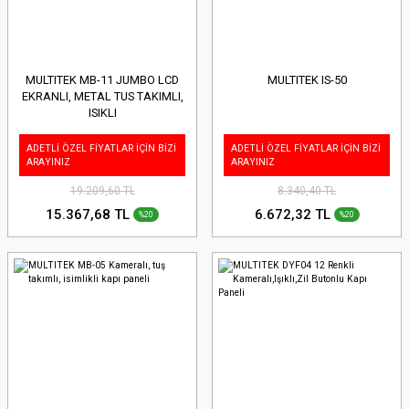
MULTITEK MB-11 JUMBO LCD
MULTITEK IS-50
EKRANLI, METAL TUS TAKIMLI,
ISIKLI
ADETLİ ÖZEL FİYATLAR İÇİN BİZİ
ADETLİ ÖZEL FİYATLAR İÇİN BİZİ
ARAYINIZ
ARAYINIZ
19.209,60 TL
8.340,40 TL
15.367,68 TL
6.672,32 TL
%20
%20