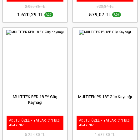
2.025,36 TL
723,84 TL
1.620,29 TL
579,07 TL
%20
%20
MULTITEK RED 18 EY Güç
MULTITEK PS-18E Güç Kaynağı
Kaynağı
ADETLİ ÖZEL FİYATLAR İÇİN BİZİ
ADETLİ ÖZEL FİYATLAR İÇİN BİZİ
ARAYINIZ
ARAYINIZ
5.254,80 TL
1.687,80 TL