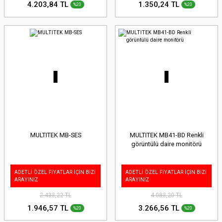
4.203,84 TL
1.350,24 TL
%20
%20
MULTITEK MB-SES
MULTITEK MB41-BD Renkli
görüntülü daire monitörü
ADETLİ ÖZEL FİYATLAR İÇİN BİZİ
ADETLİ ÖZEL FİYATLAR İÇİN BİZİ
ARAYINIZ
ARAYINIZ
2.433,22 TL
4.083,20 TL
1.946,57 TL
3.266,56 TL
%20
%20