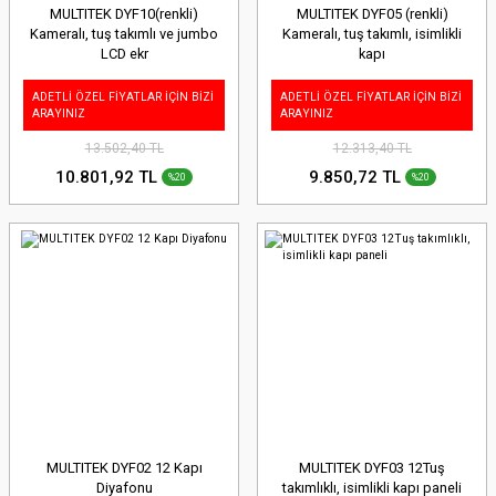
MULTITEK DYF10(renkli)
MULTITEK DYF05 (renkli)
Kameralı, tuş takımlı ve jumbo
Kameralı, tuş takımlı, isimlikli
LCD ekr
kapı
ADETLİ ÖZEL FİYATLAR İÇİN BİZİ
ADETLİ ÖZEL FİYATLAR İÇİN BİZİ
ARAYINIZ
ARAYINIZ
13.502,40 TL
12.313,40 TL
10.801,92 TL
9.850,72 TL
%20
%20
MULTITEK DYF02 12 Kapı
MULTITEK DYF03 12Tuş
Diyafonu
takımlıklı, isimlikli kapı paneli