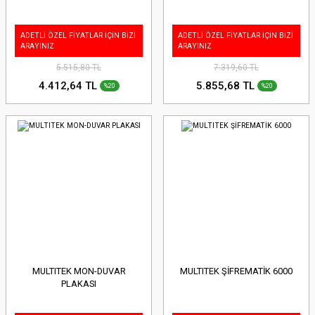
ADETLİ ÖZEL FİYATLAR İÇİN BİZİ
ADETLİ ÖZEL FİYATLAR İÇİN BİZİ
ARAYINIZ
ARAYINIZ
5.515,80 TL
7.319,60 TL
4.412,64 TL
5.855,68 TL
%20
%20
MULTITEK MON-DUVAR
MULTITEK ŞİFREMATİK 6000
PLAKASI