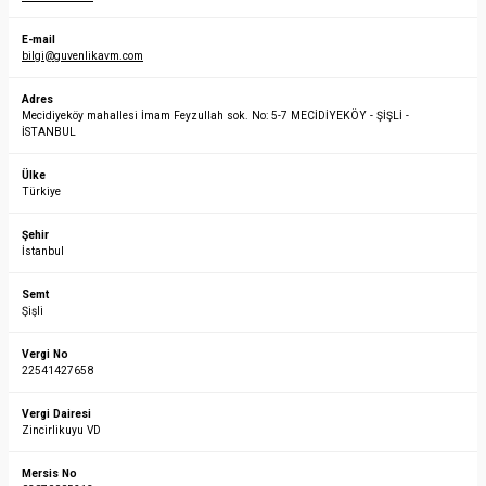
E-mail
bilgi@guvenlikavm.com
Adres
Mecidiyeköy mahallesi İmam Feyzullah sok. No: 5-7 MECİDİYEKÖY - ŞİŞLİ -
İSTANBUL
Ülke
Türkiye
Şehir
İstanbul
Semt
Şişli
Vergi No
22541427658
Vergi Dairesi
Zincirlikuyu VD
Mersis No