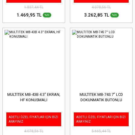
1.837,44 TL
4.078,56 TL
1.469,95 TL
3.262,85 TL
%20
%20
MULTITEK MB-43B 4.3” EKRAN,
MULTITEK MB-74S 7” LCD
HF KONUSMALI
DOKUNMATIK BUTONLU
ADETLİ ÖZEL FİYATLAR İÇİN BİZİ
ADETLİ ÖZEL FİYATLAR İÇİN BİZİ
ARAYINIZ
ARAYINIZ
4.078,56 TL
5.665,44 TL