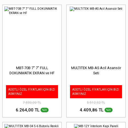
MBT-70B 7'' 7” FULL
MULTITEK MB-AS Acil Asansör
DOKUNMATIK EKRAN ve HF
Seti
ADETLİ ÖZEL FİYATLAR İÇİN BİZİ
ADETLİ ÖZEL FİYATLAR İÇİN BİZİ
ARAYINIZ
ARAYINIZ
7.830,00 TL
5.512,32 TL
6.264,00 TL
4.409,86 TL
%20
%20