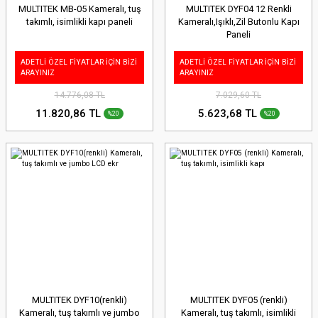
MULTITEK MB-05 Kameralı, tuş
MULTITEK DYF04 12 Renkli
takımlı, isimlikli kapı paneli
Kameralı,Işıklı,Zil Butonlu Kapı
Paneli
ADETLİ ÖZEL FİYATLAR İÇİN BİZİ
ADETLİ ÖZEL FİYATLAR İÇİN BİZİ
ARAYINIZ
ARAYINIZ
14.776,08 TL
7.029,60 TL
11.820,86 TL
5.623,68 TL
%20
%20
MULTITEK DYF10(renkli)
MULTITEK DYF05 (renkli)
Kameralı, tuş takımlı ve jumbo
Kameralı, tuş takımlı, isimlikli