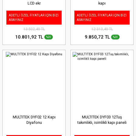
LCD ekr
kapı
ADETLİ ÖZEL FİYATLAR İÇİN BİZİ
ADETLİ ÖZEL FİYATLAR İÇİN BİZİ
ARAYINIZ
ARAYINIZ
13.502,40 TL
12.313,40 TL
10.801,92 TL
9.850,72 TL
%20
%20
MULTITEK DYF02 12 Kapı
MULTITEK DYF03 12Tuş
Diyafonu
takımlıklı, isimlikli kapı paneli