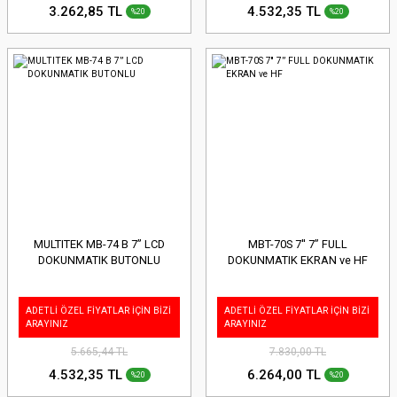
3.262,85 TL
4.532,35 TL
%20
%20
MULTITEK MB-74 B 7” LCD
MBT-70S 7'' 7” FULL
DOKUNMATIK BUTONLU
DOKUNMATIK EKRAN ve HF
ADETLİ ÖZEL FİYATLAR İÇİN BİZİ
ADETLİ ÖZEL FİYATLAR İÇİN BİZİ
ARAYINIZ
ARAYINIZ
5.665,44 TL
7.830,00 TL
4.532,35 TL
6.264,00 TL
%20
%20