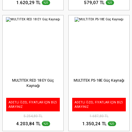
1.620,29 TL
579,07 TL
%20
%20
MULTITEK RED 18 EY Güç
MULTITEK PS-18E Güç Kaynağı
Kaynağı
ADETLİ ÖZEL FİYATLAR İÇİN BİZİ
ADETLİ ÖZEL FİYATLAR İÇİN BİZİ
ARAYINIZ
ARAYINIZ
5.254,80 TL
1.687,80 TL
4.203,84 TL
1.350,24 TL
%20
%20