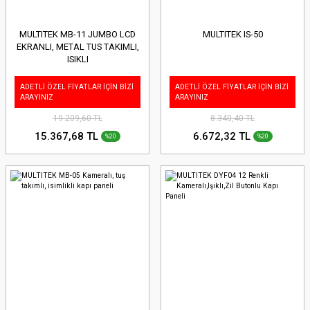
MULTITEK MB-11 JUMBO LCD
MULTITEK IS-50
EKRANLI, METAL TUS TAKIMLI,
ISIKLI
ADETLİ ÖZEL FİYATLAR İÇİN BİZİ
ADETLİ ÖZEL FİYATLAR İÇİN BİZİ
ARAYINIZ
ARAYINIZ
19.209,60 TL
8.340,40 TL
15.367,68 TL
6.672,32 TL
%20
%20