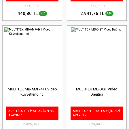
551,00 TL
3.677,20 TL
440,80 TL
2.941,76 TL
%20
%20
MULTITEK MB-AMP-4+1 Video
MULTITEK MB-DIST Video
Kuvvetlendirici
Dağıtıcı
ADETLİ ÖZEL FİYATLAR İÇİN BİZİ
ADETLİ ÖZEL FİYATLAR İÇİN BİZİ
ARAYINIZ
ARAYINIZ
2.025,36 TL
723,84 TL