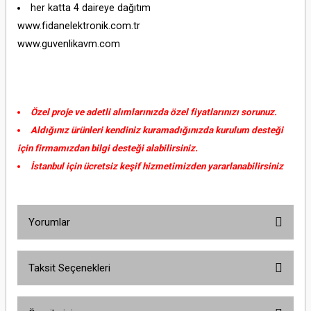
her katta 4 daireye dağıtım
www.fidanelektronik.com.tr
www.guvenlikavm.com
Özel proje ve adetli alımlarınızda özel fiyatlarınızı sorunuz.
Aldığınız ürünleri kendiniz kuramadığınızda kurulum desteği
için firmamızdan bilgi desteği alabilirsiniz.
İstanbul için ücretsiz keşif hizmetimizden yararlanabilirsiniz
Yorumlar
Taksit Seçenekleri
Bu ürüne ilk yorumu siz yapın!