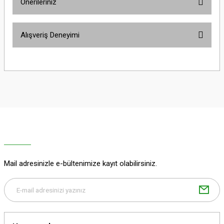
Önerileriniz
Yorum Yaz
Bu ürünün fiyat bilgisi, resim, ürün açıklamalarında ve diğer konularda
Alışveriş Deneyimi
yetersiz gördüğünüz noktaları öneri formunu kullanarak tarafımıza
iletebilirsiniz.
Görüş ve önerileriniz için teşekkür ederiz.
Sitemize ilk yorumu siz yapın!
Ürün resmi kalitesiz, bozuk veya görüntülenemiyor.
Ürün açıklamasında eksik bilgiler bulunuyor.
Deneyimini Paylaş
Ürün bilgilerinde hatalar bulunuyor.
Ürün fiyatı diğer sitelerden daha pahalı.
Bu ürüne benzer farklı alternatifler olmalı.
Mail adresinizle e-bültenimize kayıt olabilirsiniz.
Gönder