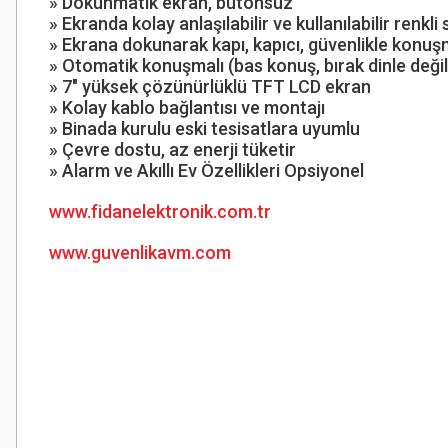
» Dokunmatik ekran, but
» Ekranda kolay anlaşılabilir ve kullan
» Ekrana dokunarak kapı, kap
» Otomatik konuşmalı (bas konuş, bırak dinle değil
» 7" yüksek çözünürlüklü TFT LCD ekran
» Kolay kablo bağlantısı ve montajı
» Binada kurulu eski tesisatlara uyumlu
» Çevre dostu, az enerji tüketir
» Alarm ve Akıllı Ev Özellikleri Opsiyonel
www.fidanelektronik.com.tr
www.guvenlikavm.com
Bu ürünün fiyat bilgisi, resim, ürün açıklamalarında ve diğer konularda