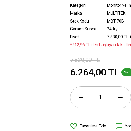
Kategori
Monitör ve İ
Marka
MULTITEK
Stok Kodu
MBT-70B
Garanti Süresi
24 Ay
Fiyat
7.830,00 TL 
*912,96 TL den başlayan taksitler
7.830,00 TL
6.264,00 TL
%20
Yo