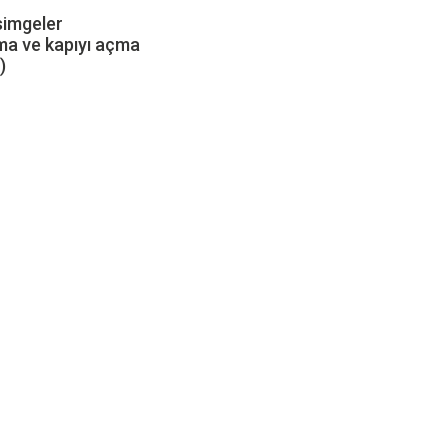
onsuz
ılabilir renkli simgeler
ıcı, güvenlikle konuşma ve kapıyı
)
 yetersiz gördüğünüz noktaları öneri formunu kullanarak tarafımıza iletebilirsini