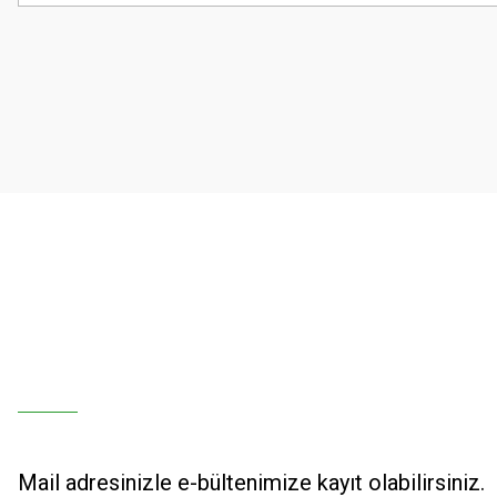
Görüş ve önerileriniz için teşekkür ederiz.
Ürün resmi kalitesiz, bozuk veya görüntülenemiyor.
Ürün açıklamasında eksik bilgiler bulunuyor.
Ürün bilgilerinde hatalar bulunuyor.
Ürün fiyatı diğer sitelerden daha pahalı.
Bu ürüne benzer farklı alternatifler olmalı.
Mail adresinizle e-bültenimize kayıt olabilirsiniz.