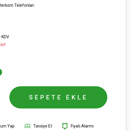
nterkom Telefonları
+ KDV
le!!
SEPETE EKLE
rum Yap
Tavsiye Et
Fiyatı Alarmı