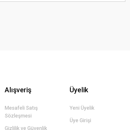
Alışveriş
Üyelik
Mesafeli Satış
Yeni Üyelik
Sözleşmesi
Üye Girişi
Gizlilik ve Güvenlik