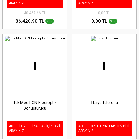
ARAYINIZ
ARAYINIZ
40.467,66 TL
0,00 TL
36.420,90 TL
0,00 TL
%10
%10
Tek Mod LON-Fiberoptik
İtfaiye Telefonu
Dönüştürücü
ADETLİ ÖZEL FİYATLAR İÇİN BİZİ
ADETLİ ÖZEL FİYATLAR İÇİN BİZİ
ARAYINIZ
ARAYINIZ