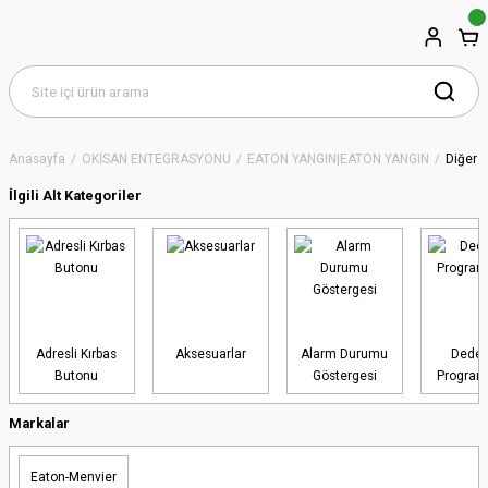
Anasayfa
OKİSAN ENTEGRASYONU
EATON YANGIN|EATON YANGIN
Diğer Ü
İlgili Alt Kategoriler
Adresli Kırbas
Aksesuarlar
Alarm Durumu
Dedek
Butonu
Göstergesi
Programl
Markalar
Eaton-Menvier