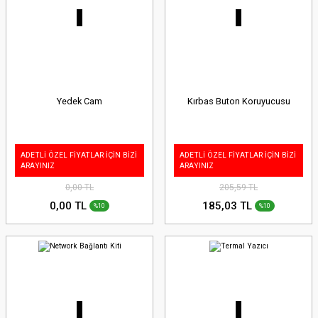
Yedek Cam
Kırbas Buton Koruyucusu
ADETLİ ÖZEL FİYATLAR İÇİN BİZİ
ADETLİ ÖZEL FİYATLAR İÇİN BİZİ
ARAYINIZ
ARAYINIZ
0,00 TL
205,59 TL
0,00 TL
185,03 TL
%10
%10