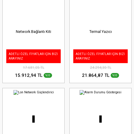
Network Bağlantı Kiti
Termal Yazıcı
ADETLİ ÖZEL FİYATLAR İÇİN BİZİ
ADETLİ ÖZEL FİYATLAR İÇİN BİZİ
ARAYINIZ
ARAYINIZ
17.681,05 TL
24.294,30 TL
15.912,94 TL
21.864,87 TL
%10
%10