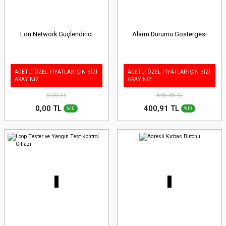
Lon Network Güçlendirici
Alarm Durumu Göstergesi
ADETLİ ÖZEL FİYATLAR İÇİN BİZİ
ADETLİ ÖZEL FİYATLAR İÇİN BİZİ
ARAYINIZ
ARAYINIZ
0,00 TL
445,45 TL
0,00 TL
400,91 TL
%10
%10