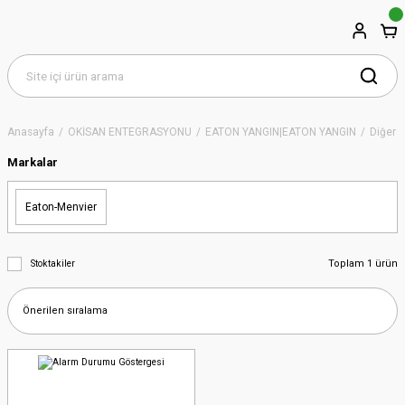
Anasayfa
OKİSAN ENTEGRASYONU
EATON YANGIN|EATON YANGIN
Diğer Ü
Markalar
Eaton-Menvier
Toplam 1 ürün
Stoktakiler