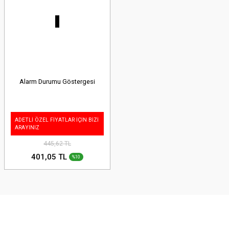
Alarm Durumu Göstergesi
ADETLİ ÖZEL FİYATLAR İÇİN BİZİ
ARAYINIZ
445,62 TL
401,05 TL
%10