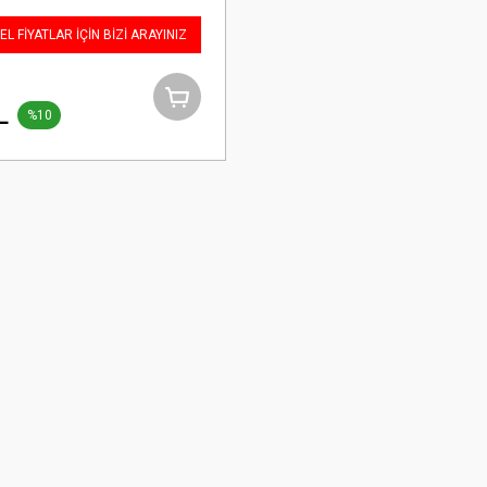
L FİYATLAR İÇİN BİZİ ARAYINIZ
L
%10