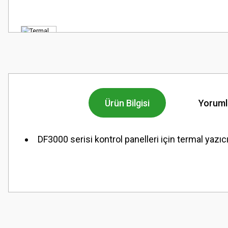
Ürün Bilgisi
Yoruml
DF3000 serisi kontrol panelleri için termal yazıc
Bu ürünün fiyat bilgisi, resim, ürün açıklamalarında ve diğer konularda
Görüş ve önerileriniz için teşekkür ederiz.
Ürün resmi kalitesiz, bozuk veya görüntülenemiyor.