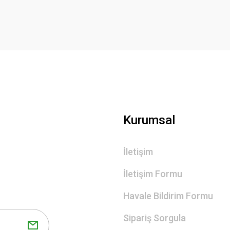
Deneyimini Paylaş
Yorum Yaz
Gönder
Kurumsal
İletişim
İletişim Formu
Havale Bildirim Formu
Sipariş Sorgula