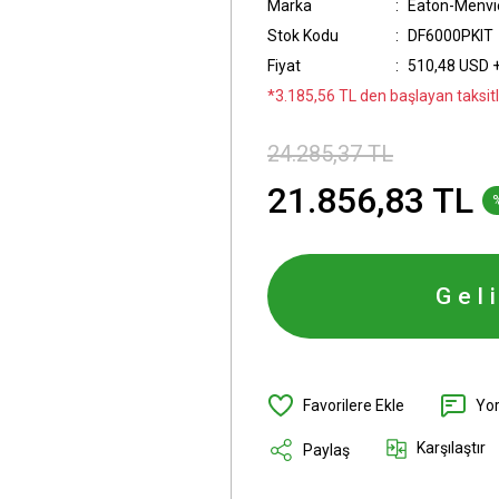
Marka
Eaton-Menvi
Stok Kodu
DF6000PKIT
Fiyat
510,48 USD 
*3.185,56 TL den başlayan taksitle
24.285,37 TL
21.856,83 TL
Gel
Yo
Karşılaştır
Paylaş