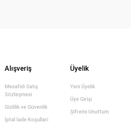
Alışveriş
Üyelik
Mesafeli Satış
Yeni Üyelik
Sözleşmesi
Üye Girişi
Gizlilik ve Güvenlik
Şifremi Unuttum
İptal İade Koşullari