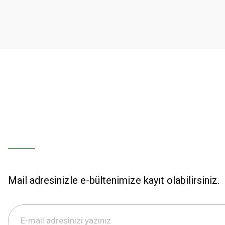
Ürün açıklamasında eksik bilgiler bulunuyor.
Ürün bilgilerinde hatalar bulunuyor.
Ürün fiyatı diğer sitelerden daha pahalı.
Bu ürüne benzer farklı alternatifler olmalı.
Mail adresinizle e-bültenimize kayıt olabilirsiniz.