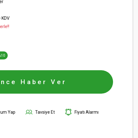
er
+ KDV
rle!!
%10
ince Haber Ver
rum Yap
Tavsiye Et
Fiyatı Alarmı