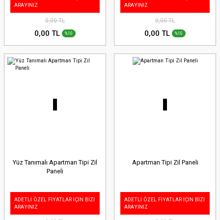
ARAYINIZ
ARAYINIZ
0,00 TL
0,00 TL
0,00 TL
0,00 TL
%10
%10
Yüz Tanımalı Apartman Tipi Zil
Apartman Tipi Zil Paneli
Paneli
ADETLİ ÖZEL FİYATLAR İÇİN BİZİ
ADETLİ ÖZEL FİYATLAR İÇİN BİZİ
ARAYINIZ
ARAYINIZ