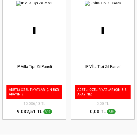
IP Villa Tipi Zil Paneli
IP Vİlla Tipi Zil Paneli
ADETLİ ÖZEL FİYATLAR İÇİN BİZİ
ADETLİ ÖZEL FİYATLAR İÇİN BİZİ
ARAYINIZ
ARAYINIZ
10.036,13 TL
0,00 TL
9.032,51 TL
0,00 TL
%10
%10