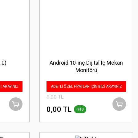
.0)
Android 10-inç Dijital İç Mekan
Monitörü
Zİ ARAYINIZ
ADETLİ ÖZEL FİYATLAR İÇİN BİZİ ARAYINIZ
0,00 TL
0,00 TL
%10