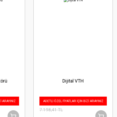
törü
Dijital VTH
Zİ ARAYINIZ
ADETLİ ÖZEL FİYATLAR İÇİN BİZİ ARAYINIZ
7.198,41 TL