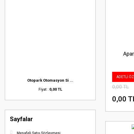
Apar
ADETLİ ÖZE
Otopark Otomasyon Si ...
0,00 TL
Fiyat :
0,00 TL
0,00 T
Sayfalar
Mesafeli Satış Sözleşmesi