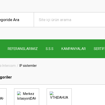
REFERANSLARIMIZ
S.S.S
KAMPANYALAR
SERTİF
o Intercom
IP sistemler
egoriler