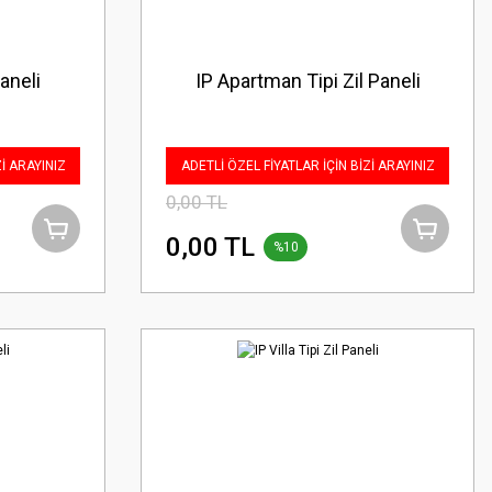
aneli
IP Apartman Tipi Zil Paneli
Zİ ARAYINIZ
ADETLİ ÖZEL FİYATLAR İÇİN BİZİ ARAYINIZ
0,00 TL
0,00 TL
%10