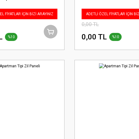
L FİYATLAR İÇİN BİZİ ARAYINIZ
ADETLİ ÖZEL FİYATLAR İÇİN Bİ
0,00 TL
L
0,00 TL
%10
%10