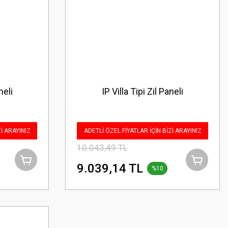
neli
IP Villa Tipi Zil Paneli
Zİ ARAYINIZ
ADETLİ ÖZEL FİYATLAR İÇİN BİZİ ARAYINIZ
10.043,49 TL
9.039,14 TL
%10