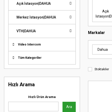
Açık İstasyon|DAHUA
Açık
İstasyon
Merkez İstasyon|DAHUA
VTH|DAHUA
Markalar
Video Intercom
Dahua
Tüm Kategoriler
Stoktakiler
Hızlı Arama
Hızlı Ürün Arama
Ara