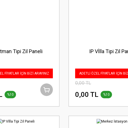
tman Tipi Zil Paneli
IP Vİlla Tipi Zil Pa
L FİYATLAR İÇİN BİZİ ARAYINIZ
ADETLİ ÖZEL FİYATLAR İÇİN Bİ
0,00 TL
L
0,00 TL
%10
%10