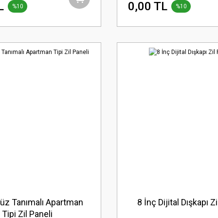
L
0,00 TL
%10
%10
 Yüz Tanımalı Apartman
8 İnç Dijital Dışkapı Zi
Tipi Zil Paneli