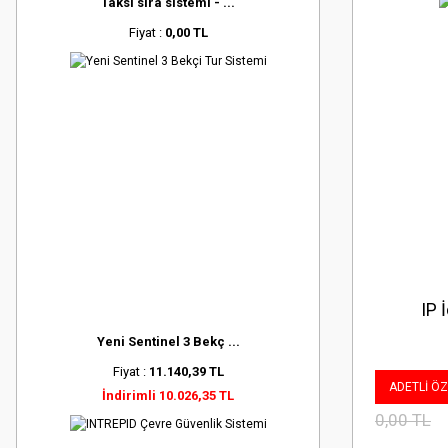
Taksi sıra sistemi - ...
Fiyat :
0,00 TL
IP 
Yeni Sentinel 3 Bekç ...
Fiyat :
11.140,39 TL
ADETLİ ÖZE
İndirimli 10.026,35 TL
0,00 TL