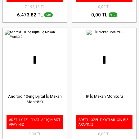
7.193,13 TL
0,00 TL
6.473,82 TL
0,00 TL
%10
%10
Android 10-inç Dijital İç Mekan
IP İç Mekan Monitörü
Monitörü
ADETLİ ÖZEL FİYATLAR İÇİN BİZİ
ADETLİ ÖZEL FİYATLAR İÇİN BİZİ
ARAYINIZ
ARAYINIZ
0,00 TL
0,00 TL