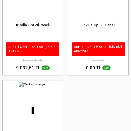
IP Villa Tipi Zil Paneli
IP Vİlla Tipi Zil Paneli
ADETLİ ÖZEL FİYATLAR İÇİN BİZİ
ADETLİ ÖZEL FİYATLAR İÇİN BİZİ
ARAYINIZ
ARAYINIZ
10.036,13 TL
0,00 TL
9.032,51 TL
0,00 TL
%10
%10