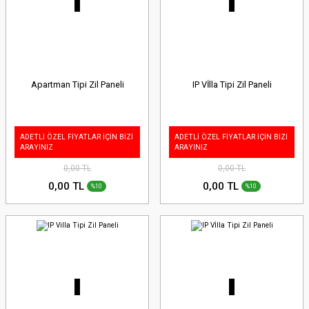
Apartman Tipi Zil Paneli
IP Vİlla Tipi Zil Paneli
ADETLİ ÖZEL FİYATLAR İÇİN BİZİ
ADETLİ ÖZEL FİYATLAR İÇİN BİZİ
ARAYINIZ
ARAYINIZ
0,00 TL
0,00 TL
0,00 TL
0,00 TL
%10
%10