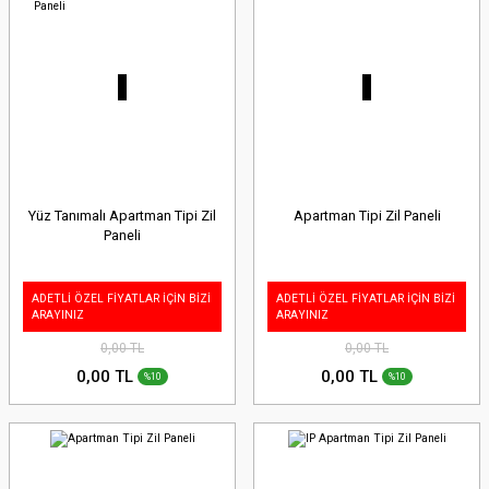
Yüz Tanımalı Apartman Tipi Zil
Apartman Tipi Zil Paneli
Paneli
ADETLİ ÖZEL FİYATLAR İÇİN BİZİ
ADETLİ ÖZEL FİYATLAR İÇİN BİZİ
ARAYINIZ
ARAYINIZ
0,00 TL
0,00 TL
0,00 TL
0,00 TL
%10
%10