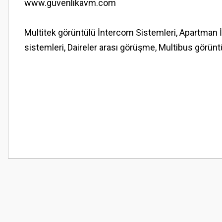
www.guvenlikavm.com
Multitek görüntülü İntercom Sistemleri, Apartman İ
sistemleri, Daireler arası görüşme, Multibus görüntül
Bu ürünün fiyat bilgisi, resim, ürün açıklamalarında ve diğer konularda
Görüş ve önerileriniz için teşekkür ederiz.
Ürün resmi kalitesiz, bozuk veya görüntülenemiyor.
Ürün açıklamasında eksik bilgiler bulunuyor.
Ürün bilgilerinde hatalar bulunuyor.