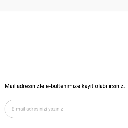
Ürün fiyatı diğer sitelerden daha pahalı.
Bu ürüne benzer farklı alternatifler olmalı.
Mail adresinizle e-bültenimize kayıt olabilirsiniz.