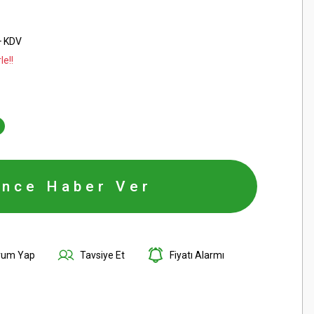
+ KDV
le!!
ince Haber Ver
rum Yap
Tavsiye Et
Fiyatı Alarmı