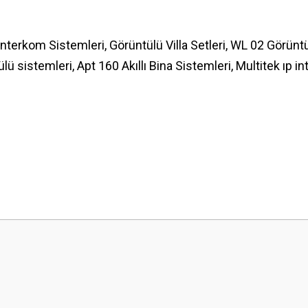
nterkom Sistemleri, Görüntülü Villa Setleri, WL 02 Görünt
ü sistemleri, Apt 160 Akıllı Bina Sistemleri, Multitek ıp in
 yetersiz gördüğünüz noktaları öneri formunu kullanarak tarafımıza iletebilirsini
Bu ürüne ilk yorumu siz yapın!
Sitemize ilk yorumu siz yapın!
Deneyimini Paylaş
Yorum Yaz