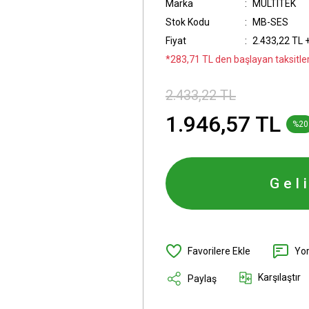
Marka
MULTITEK
Stok Kodu
MB-SES
Fiyat
2.433,22 TL 
*283,71 TL den başlayan taksitler
2.433,22 TL
1.946,57 TL
%20
Gel
Yo
Karşılaştır
Paylaş