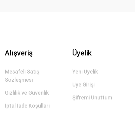
Alışveriş
Üyelik
Mesafeli Satış
Yeni Üyelik
Sözleşmesi
Üye Girişi
Gizlilik ve Güvenlik
Şifremi Unuttum
İptal İade Koşullari