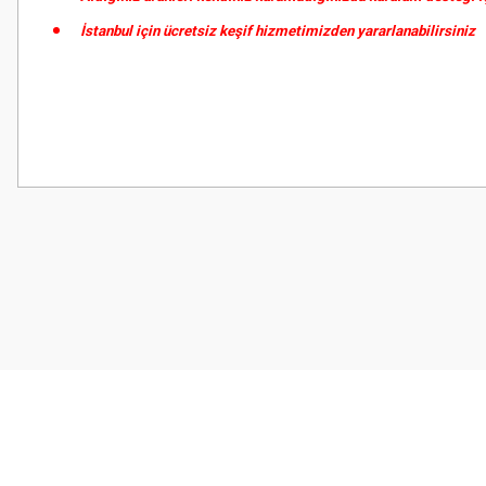
İstanbul için ücretsiz keşif hizmetimizden yararlanabilirsiniz
Bu ürünün fiyat bilgisi, resim, ürün açıklamalarında ve diğer konularda
Görüş ve önerileriniz için teşekkür ederiz.
Ürün resmi kalitesiz, bozuk veya görüntülenemiyor.
Ürün açıklamasında eksik bilgiler bulunuyor.
Ürün bilgilerinde hatalar bulunuyor.
Ürün fiyatı diğer sitelerden daha pahalı.
Bu ürüne benzer farklı alternatifler olmalı.