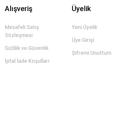
Alışveriş
Üyelik
Mesafeli Satış
Yeni Üyelik
Sözleşmesi
Üye Girişi
Gizlilik ve Güvenlik
Şifremi Unuttum
İptal İade Koşullari