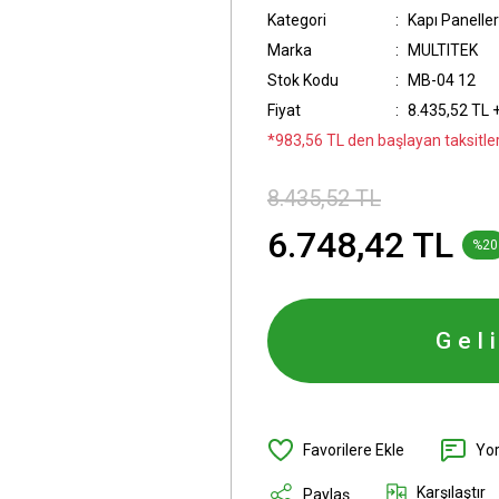
Kategori
Kapı Paneller
Marka
MULTITEK
Stok Kodu
MB-04 12
Fiyat
8.435,52 TL 
*983,56 TL den başlayan taksitler
8.435,52 TL
6.748,42 TL
%20
Gel
Yo
Karşılaştır
Paylaş