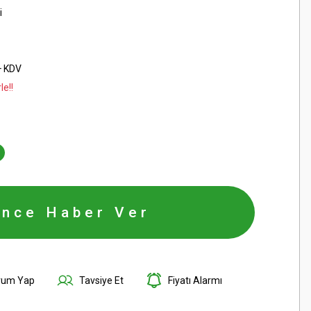
i
+ KDV
le!!
ince Haber Ver
rum Yap
Tavsiye Et
Fiyatı Alarmı