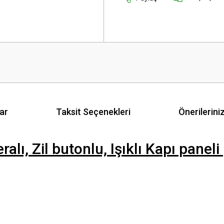
ar
Taksit Seçenekleri
Önerilerini
ı, Zil butonlu, Işıklı Kapı paneli