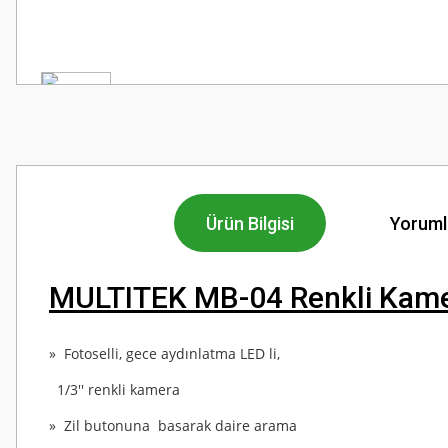
Ürün Bilgisi
Yoruml
MULTITEK MB-04 Renkli Kameral
» Fotoselli, gece aydınlatma LED li,
1/3'' renkli kamera
» Zil butonuna basarak daire arama