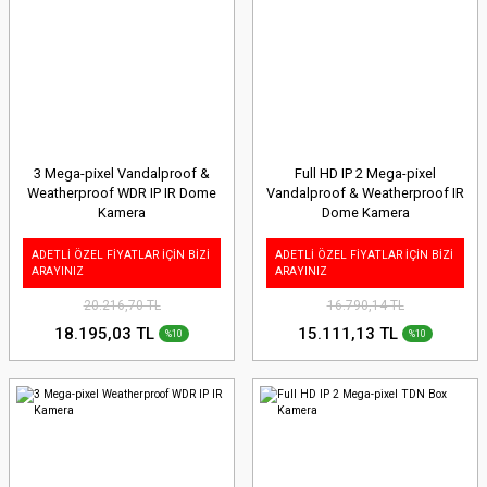
3 Mega-pixel Vandalproof &
Full HD IP 2 Mega-pixel
Weatherproof WDR IP IR Dome
Vandalproof & Weatherproof IR
Kamera
Dome Kamera
ADETLİ ÖZEL FİYATLAR İÇİN BİZİ
ADETLİ ÖZEL FİYATLAR İÇİN BİZİ
ARAYINIZ
ARAYINIZ
20.216,70 TL
16.790,14 TL
18.195,03 TL
15.111,13 TL
%10
%10