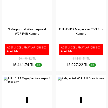
3 Mega-pixel Weatherproof
Full HD IP 2 Mega-pixel TDN Box
WDR IP IR Kamera
Kamera
ADETLİ ÖZEL FİYATLAR İÇİN BİZİ
ADETLİ ÖZEL FİYATLAR İÇİN BİZİ
ARAYINIZ
ARAYINIZ
20.490,82 TL
13.363,58 TL
18.441,74 TL
12.027,22 TL
%10
%10