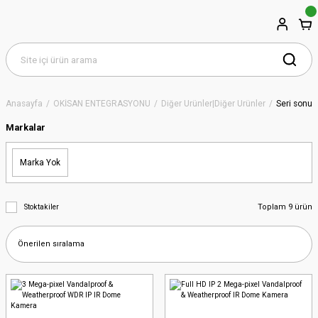
Anasayfa
OKİSAN ENTEGRASYONU
Diğer Ürünler|Diğer Ürünler
Seri sonu 
Markalar
Marka Yok
Toplam 9 ürün
Stoktakiler