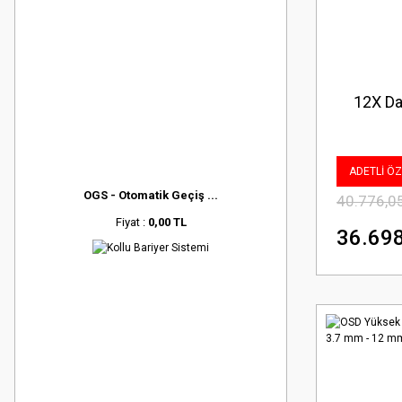
12X Da
ADETLİ ÖZE
OGS - Otomatik Geçiş ...
40.776,0
Fiyat :
0,00 TL
36.698