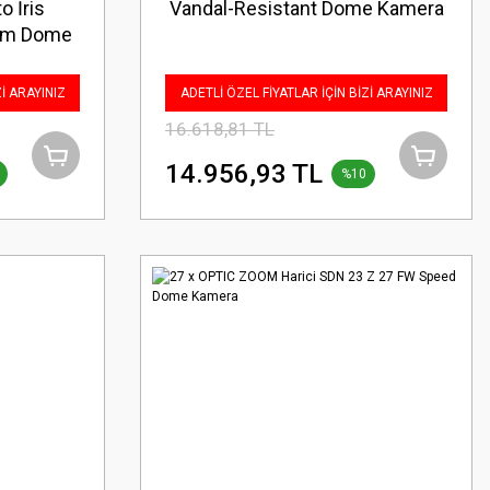
o İris
Vandal-Resistant Dome Kamera
rtam Dome
Zİ ARAYINIZ
ADETLİ ÖZEL FİYATLAR İÇİN BİZİ ARAYINIZ
16.618,81 TL
14.956,93 TL
%10