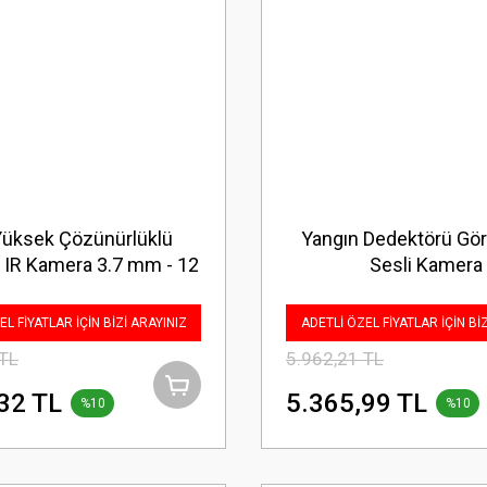
̈ksek Çözünürlüklü
Yangın Dedektörü Göru
l IR Kamera 3.7 mm - 12
Sesli Kamera
DC Varifocal Lens
L FİYATLAR İÇİN BİZİ ARAYINIZ
ADETLİ ÖZEL FİYATLAR İÇİN Bİ
 TL
5.962,21 TL
32 TL
5.365,99 TL
%10
%10