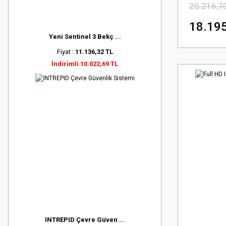
20.216,7
18.195
Yeni Sentinel 3 Bekç ...
Fiyat :
11.136,32 TL
İndirimli 10.022,69 TL
INTREPID Çevre Güven ...