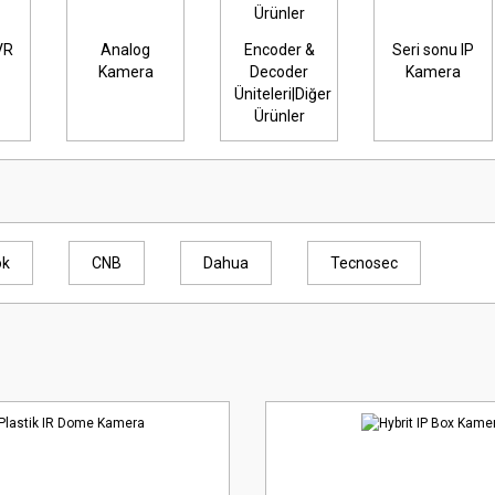
VR
Analog
Encoder &
Seri sonu IP
Kamera
Decoder
Kamera
Üniteleri|Diğer
Ürünler
ok
CNB
Dahua
Tecnosec