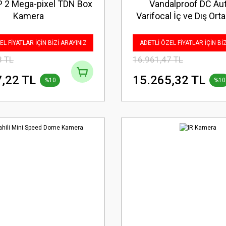
IP 2 Mega-pixel TDN Box
Vandalproof DC Aut
Kamera
Varifocal İç ve Dış O
Kamera
L FİYATLAR İÇİN BİZİ ARAYINIZ
ADETLİ ÖZEL FİYATLAR İÇİN Bİ
8 TL
16.961,47 TL
,22 TL
15.265,32 TL
%10
%10