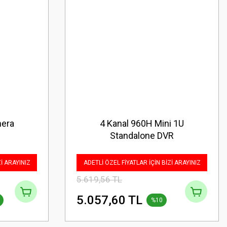
mera
4 Kanal 960H Mini 1U
Standalone DVR
Zİ ARAYINIZ
ADETLİ ÖZEL FİYATLAR İÇİN BİZİ ARAYINIZ
5.619,56 TL
5.057,60 TL
%10