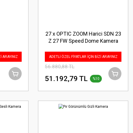
27 x OPTIC ZOOM Harici SDN 23
Z 27 FW Speed Dome Kamera
Zİ ARAYINIZ
ADETLİ ÖZEL FİYATLAR İÇİN BİZİ ARAYINIZ
56.880,88 TL
51.192,79 TL
%10