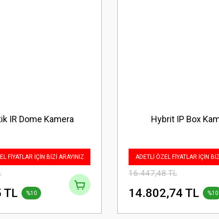
tik IR Dome Kamera
Hybrit IP Box Ka
L FİYATLAR İÇİN BİZİ ARAYINIZ
ADETLİ ÖZEL FİYATLAR İÇİN Bİ
L
16.447,48 TL
 TL
14.802,74 TL
%10
%10