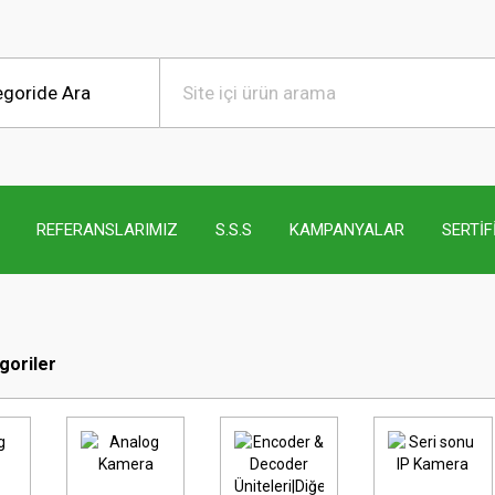
REFERANSLARIMIZ
S.S.S
KAMPANYALAR
SERTİF
egoriler