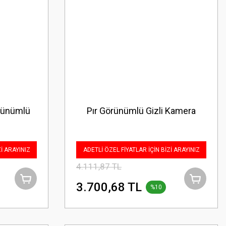
̈nümlü
Pır Görünümlü Gizli Kamera
Zİ ARAYINIZ
ADETLİ ÖZEL FİYATLAR İÇİN BİZİ ARAYINIZ
4.111,87 TL
3.700,68 TL
%10