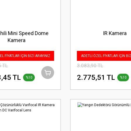
hili Mini Speed Dome
IR Kamera
Kamera
L FİYATLAR İÇİN BİZİ ARAYINIZ
ADETLİ ÖZEL FİYATLAR İÇİN Bİ
5 TL
3.083,90 TL
,45 TL
2.775,51 TL
%10
%10