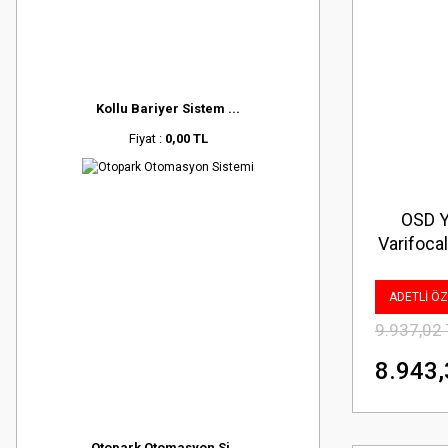
Kollu Bariyer Sistem ...
Fiyat :
0,00 TL
OSD Yu
Varifoca
mm 
ADETLİ ÖZE
9.937,02
8.943,
Otopark Otomasyon Si ...