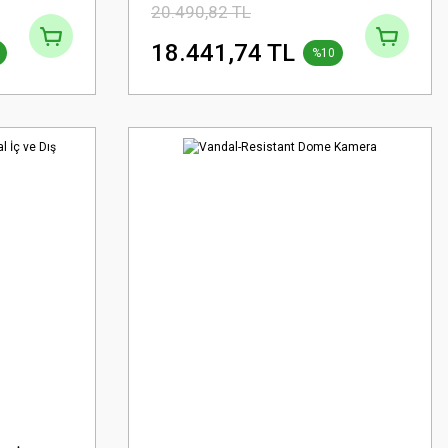
20.490,82 TL
18.441,74 TL
%10