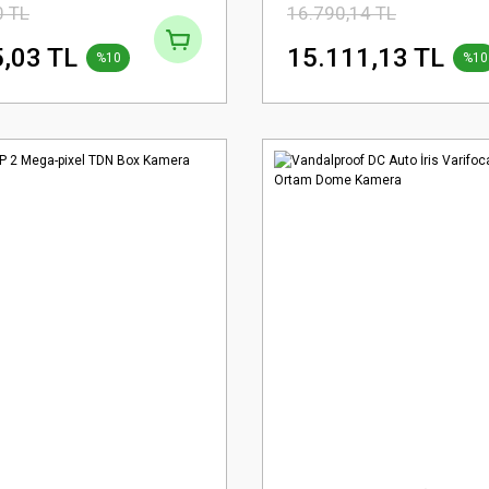
0 TL
16.790,14 TL
,03 TL
15.111,13 TL
%10
%10