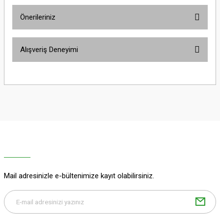
Önerileriniz
Yorum Yaz
Bu ürünün fiyat bilgisi, resim, ürün açıklamalarında ve diğer konularda
Alışveriş Deneyimi
yetersiz gördüğünüz noktaları öneri formunu kullanarak tarafımıza
iletebilirsiniz.
Görüş ve önerileriniz için teşekkür ederiz.
Sitemize ilk yorumu siz yapın!
Ürün resmi kalitesiz, bozuk veya görüntülenemiyor.
Ürün açıklamasında eksik bilgiler bulunuyor.
Deneyimini Paylaş
Ürün bilgilerinde hatalar bulunuyor.
Ürün fiyatı diğer sitelerden daha pahalı.
Bu ürüne benzer farklı alternatifler olmalı.
Mail adresinizle e-bültenimize kayıt olabilirsiniz.
Gönder