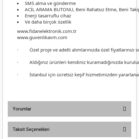
SMS alma ve gönderme
ACİL ARAMA BUTONU, Beni Rahatsız Etme, Beni Takip E
Enerji tasarruflu cihaz
Ve daha birçok özellik
www.fidanelektronik.com.tr
www.guvenlikavm.com
· Özel proje ve adetli alımlarınızda özel fiyatlarınızı 
· Aldığınız ürünleri kendiniz kuramadığınızda kurulum d
· İstanbul için ücretsiz keşif hizmetimizden yararlanab
Yorumlar
Taksit Seçenekleri
Bu ürüne ilk yorumu siz yapın!