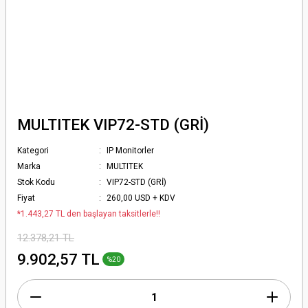
MULTITEK VIP72-STD (GRİ)
Kategori
IP Monitorler
Marka
MULTITEK
Stok Kodu
VIP72-STD (GRİ)
Fiyat
260,00 USD + KDV
*1.443,27 TL den başlayan taksitlerle!!
12.378,21 TL
9.902,57 TL
%20