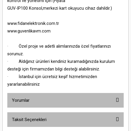
kontrol ve yönetimi için (Fiyata
GUV-IP100 Konsol,merkezi kart okuyucu cihaz dahildir.)
www.fidanelektronik.com.tr
www.guvenlikavm.com
· Özel proje ve adetli alımlarınızda özel fiyatlarınızı
sorunuz.
· Aldığınız ürünleri kendiniz kuramadığınızda kurulum
desteği için firmamızdan bilgi desteği alabilirsiniz.
· İstanbul için ücretsiz keşif hizmetimizden
yararlanabilirsiniz
Yorumlar
Taksit Seçenekleri
Bu ürüne ilk yorumu siz yapın!