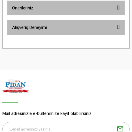
Önerileriniz
Yorum Yaz
Bu ürünün fiyat bilgisi, resim, ürün açıklamalarında ve diğer konularda
Alışveriş Deneyimi
yetersiz gördüğünüz noktaları öneri formunu kullanarak tarafımıza
iletebilirsiniz.
Görüş ve önerileriniz için teşekkür ederiz.
Sitemize ilk yorumu siz yapın!
Ürün resmi kalitesiz, bozuk veya görüntülenemiyor.
Ürün açıklamasında eksik bilgiler bulunuyor.
Deneyimini Paylaş
Ürün bilgilerinde hatalar bulunuyor.
Ürün fiyatı diğer sitelerden daha pahalı.
Bu ürüne benzer farklı alternatifler olmalı.
Mail adresinizle e-bültenimize kayıt olabilirsiniz.
Gönder