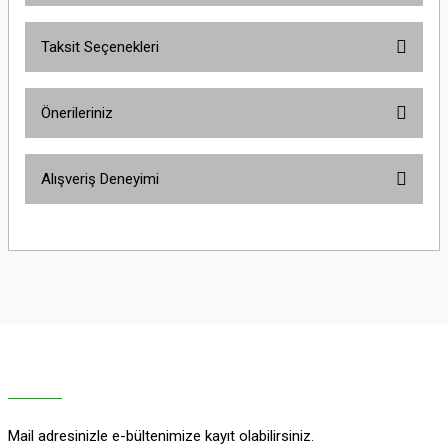
Taksit Seçenekleri
Bu ürüne ilk yorumu siz yapın!
Önerileriniz
Yorum Yaz
Bu ürünün fiyat bilgisi, resim, ürün açıklamalarında ve diğer konularda
Alışveriş Deneyimi
yetersiz gördüğünüz noktaları öneri formunu kullanarak tarafımıza
iletebilirsiniz.
Görüş ve önerileriniz için teşekkür ederiz.
Sitemize ilk yorumu siz yapın!
Ürün resmi kalitesiz, bozuk veya görüntülenemiyor.
Ürün açıklamasında eksik bilgiler bulunuyor.
Deneyimini Paylaş
Ürün bilgilerinde hatalar bulunuyor.
Ürün fiyatı diğer sitelerden daha pahalı.
Bu ürüne benzer farklı alternatifler olmalı.
Mail adresinizle e-bültenimize kayıt olabilirsiniz.