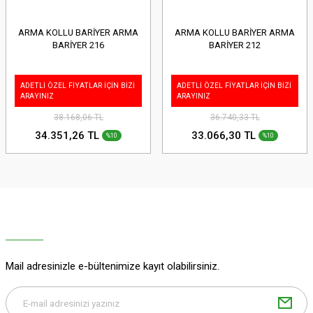
ARMA KOLLU BARİYER ARMA
ARMA KOLLU BARİYER ARMA
BARİYER 216
BARİYER 212
ADETLİ ÖZEL FİYATLAR İÇİN BİZİ
ADETLİ ÖZEL FİYATLAR İÇİN BİZİ
ARAYINIZ
ARAYINIZ
38.168,06 TL
36.740,33 TL
34.351,26 TL
33.066,30 TL
%10
%10
Mail adresinizle e-bültenimize kayıt olabilirsiniz.