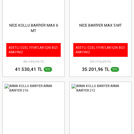
NİCE KOLLU BARİYER MAX 6
NİCE BARİYER MAX 5 MT
MT
ADETLİ ÖZEL FİYATLAR İÇİN BİZİ
ADETLİ ÖZEL FİYATLAR İÇİN BİZİ
ARAYINIZ
ARAYINIZ
46.144,90 TL
39.113,29 TL
41.530,41 TL
35.201,96 TL
%10
%10