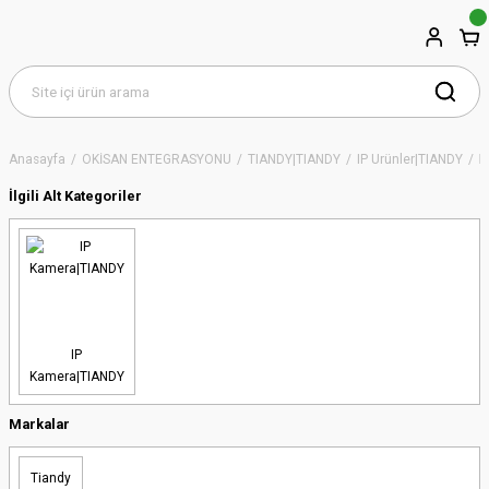
Anasayfa
OKİSAN ENTEGRASYONU
TIANDY|TIANDY
IP Ürünler|TIANDY
I
İlgili Alt Kategoriler
IP
Kamera|TIANDY
Markalar
Tiandy