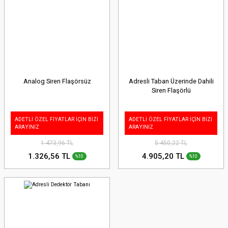
Analog Siren Flaşörsüz
Adresli Taban Üzerinde Dahili
Siren Flaşörlü
ADETLİ ÖZEL FİYATLAR İÇİN BİZİ
ADETLİ ÖZEL FİYATLAR İÇİN BİZİ
ARAYINIZ
ARAYINIZ
1.473,96 TL
5.450,22 TL
1.326,56 TL
4.905,20 TL
%10
%10