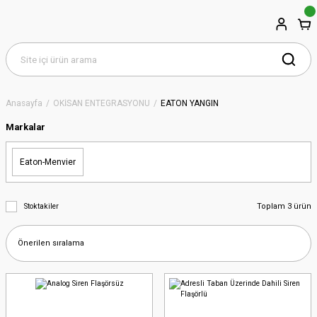
Anasayfa
OKİSAN ENTEGRASYONU
EATON YANGIN
Markalar
Eaton-Menvier
Toplam 3 ürün
Stoktakiler