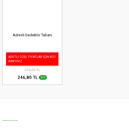
Adresli Dedektör Tabanı
ADETLİ ÖZEL FİYATLAR İÇİN BİZİ
ARAYINIZ
274,23 TL
246,80 TL
%10