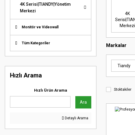
4K Serisi|TIANDY|Yönetim
Merkezi
4K
Serisi|TI
Merkez
Monitör ve Videowall
Tüm Kategoriler
Markalar
Tiandy
Hızlı Arama
Stoktakiler
Hızlı Ürün Arama
Ara
Detaylı Arama