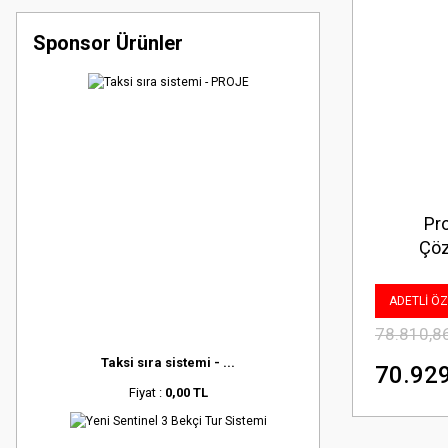
Sponsor Ürünler
Pr
Çöz
ADETLİ ÖZE
78.810,8
Taksi sıra sistemi - ...
70.929
Fiyat :
0,00 TL