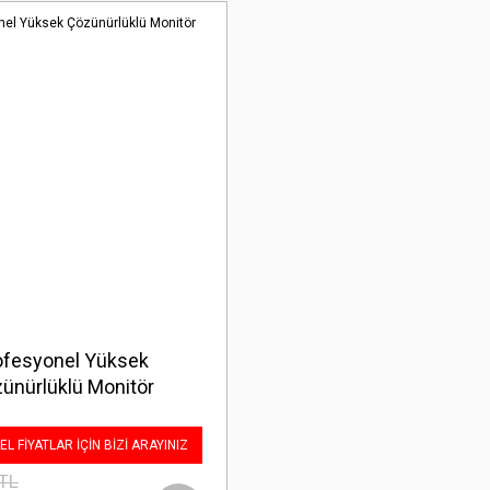
ofesyonel Yüksek
ünürlüklü Monitör
L FİYATLAR İÇİN BİZİ ARAYINIZ
 TL