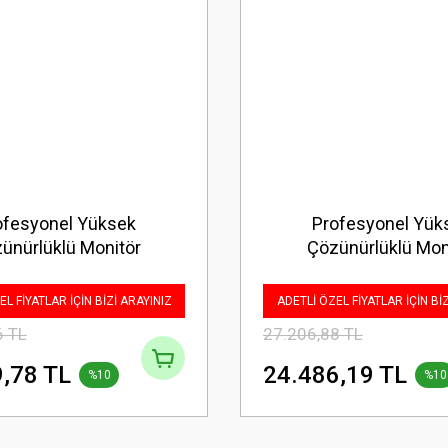
ofesyonel Yüksek
Profesyonel Yük
ünürlüklü Monitör
Çözünürlüklü Mon
L FİYATLAR İÇİN BİZİ ARAYINIZ
ADETLİ ÖZEL FİYATLAR İÇİN Bİ
6 TL
27.206,88 TL
,78 TL
24.486,19 TL
%10
%10