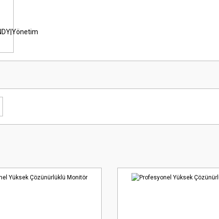
ANDY|Yönetim
i