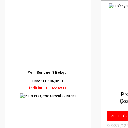
Yeni Sentinel 3 Bekç ...
Fiyat :
11.136,32 TL
İndirimli 10.022,69 TL
Pr
Çöz
ADETLİ ÖZE
9.937,02