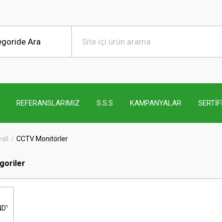
REFERANSLARIMIZ
S.S.S
KAMPANYALAR
SERTİF
all
CCTV Monitörler
egoriler