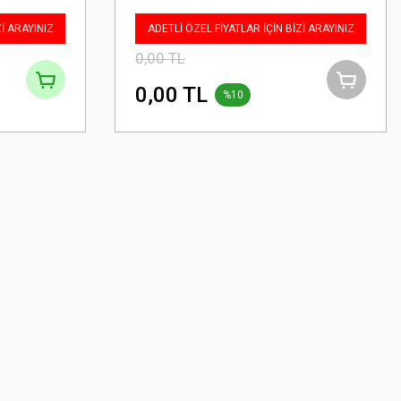
Zİ ARAYINIZ
ADETLİ ÖZEL FİYATLAR İÇİN BİZİ ARAYINIZ
0,00 TL
0,00 TL
%10