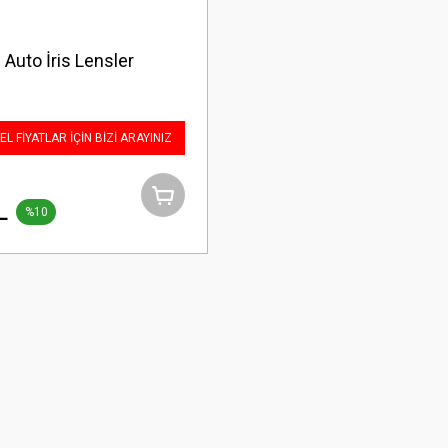
 Auto İris Lensler
L FİYATLAR İÇİN BİZİ ARAYINIZ
L
%10