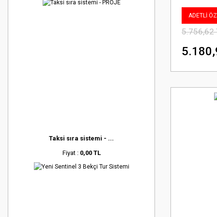
ADETLİ ÖZE
5.756,62
5.180,
Taksi sıra sistemi - ...
Fiyat :
0,00 TL