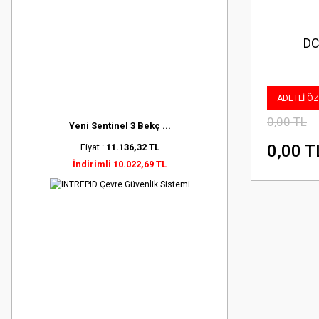
DC
ADETLİ ÖZE
0,00 TL
Yeni Sentinel 3 Bekç ...
0,00 T
Fiyat :
11.136,32 TL
İndirimli 10.022,69 TL