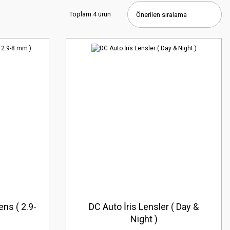
Toplam 4 ürün
ens ( 2.9-
DC Auto İris Lensler ( Day &
Night )