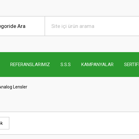
REFERANSLARIMIZ
S.S.S
KAMPANYALAR
SERTİF
Analog Lensler
ok