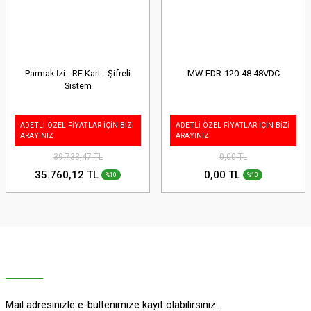
Parmak İzi - RF Kart - Şifreli
MW-EDR-120-48 48VDC
Sistem
ADETLİ ÖZEL FİYATLAR İÇİN BİZİ
ADETLİ ÖZEL FİYATLAR İÇİN BİZİ
ARAYINIZ
ARAYINIZ
39.733,47 TL
0,00 TL
35.760,12 TL
0,00 TL
%10
%10
Mail adresinizle e-bültenimize kayıt olabilirsiniz.