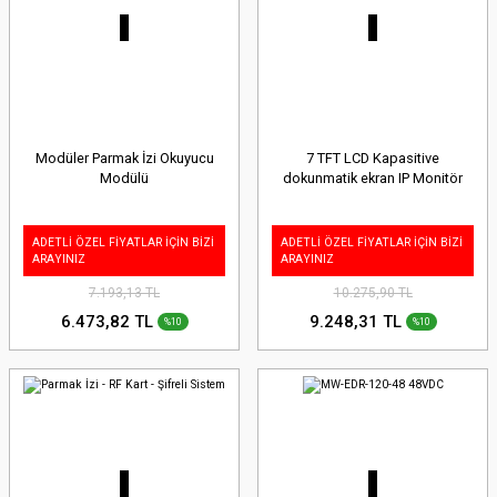
Modüler Parmak İzi Okuyucu
7 TFT LCD Kapasitive
Modülü
dokunmatik ekran IP Monitör
ADETLİ ÖZEL FİYATLAR İÇİN BİZİ
ADETLİ ÖZEL FİYATLAR İÇİN BİZİ
ARAYINIZ
ARAYINIZ
7.193,13 TL
10.275,90 TL
6.473,82 TL
9.248,31 TL
%10
%10