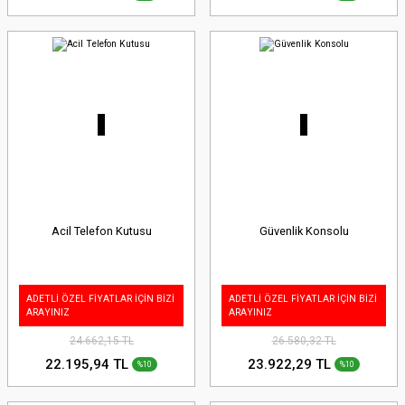
Acil Telefon Kutusu
Güvenlik Konsolu
ADETLİ ÖZEL FİYATLAR İÇİN BİZİ
ADETLİ ÖZEL FİYATLAR İÇİN BİZİ
ARAYINIZ
ARAYINIZ
24.662,15 TL
26.580,32 TL
22.195,94 TL
23.922,29 TL
%10
%10