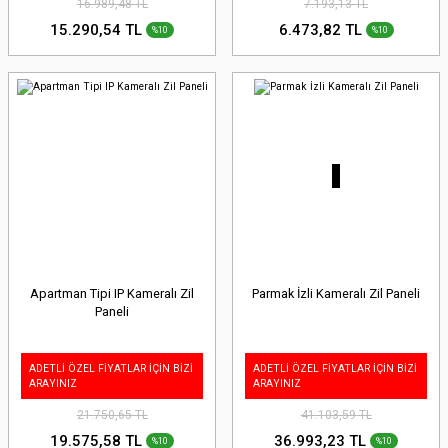
16.989,48 TL
7.193,13 TL
15.290,54 TL
6.473,82 TL
%10
%10
Apartman Tipi IP Kameralı Zil
Parmak İzli Kameralı Zil Paneli
Paneli
ADETLİ ÖZEL FİYATLAR İÇİN BİZİ
ADETLİ ÖZEL FİYATLAR İÇİN BİZİ
ARAYINIZ
ARAYINIZ
21.750,65 TL
41.103,59 TL
19.575,58 TL
36.993,23 TL
%10
%10