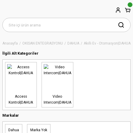
Anasayfa
OKİSAN ENTEGRASYONU
DAHUA
Akıllı Ev - Otomasyon|DAHUA
İlgili Alt Kategoriler
Access
Video
Kontrol|DAHUA
Intercom|DAHUA
Markalar
Dahua
Marka Yok