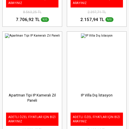
ARAYINIZ
ARAYINIZ
8.563,25 TL
2.397,71 TL
7.706,92 TL
2.157,94 TL
%10
%10
Apartman Tipi IP Kameralı Zil
IP Villa Dış İstasyon
Paneli
ADETLİ ÖZEL FİYATLAR İÇİN BİZİ
ADETLİ ÖZEL FİYATLAR İÇİN BİZİ
ARAYINIZ
ARAYINIZ