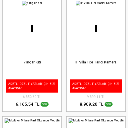
7 inç IP Kiti
IP Villa Tipi Harici Kamera
ADETLİ ÖZEL FİYATLAR İÇİN BİZİ
ADETLİ ÖZEL FİYATLAR İÇİN BİZİ
ARAYINIZ
ARAYINIZ
6.850,60 TL
9.899,11 TL
6.165,54 TL
8.909,20 TL
%10
%10