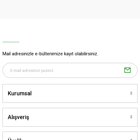
Ürün resmi kalitesiz, bozuk veya görüntülenemiyor.
Ürün açıklamasında eksik bilgiler bulunuyor.
Deneyimini Paylaş
Ürün bilgilerinde hatalar bulunuyor.
Ürün fiyatı diğer sitelerden daha pahalı.
Bu ürüne benzer farklı alternatifler olmalı.
Mail adresinizle e-bültenimize kayıt olabilirsiniz.
Gönder
Kurumsal
Alışveriş