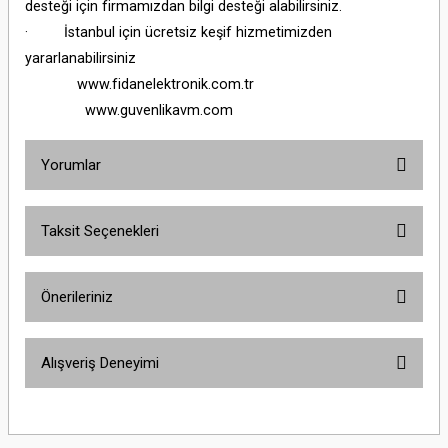
desteği için firmamızdan bilgi desteği alabilirsiniz.
· İstanbul için ücretsiz keşif hizmetimizden
yararlanabilirsiniz
www.fidanelektronik.com.tr
www.guvenlikavm.com
Yorumlar
Taksit Seçenekleri
Bu ürüne ilk yorumu siz yapın!
Önerileriniz
Yorum Yaz
Bu ürünün fiyat bilgisi, resim, ürün açıklamalarında ve diğer konularda
Alışveriş Deneyimi
yetersiz gördüğünüz noktaları öneri formunu kullanarak tarafımıza
iletebilirsiniz.
Görüş ve önerileriniz için teşekkür ederiz.
Sitemize ilk yorumu siz yapın!