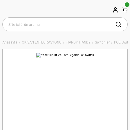
Anasayfa
OKİSAN ENTEGRASYONU
TIANDY|TIANDY
Switchler
POE Switc