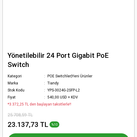
Yönetilebilir 24 Port Gigabit PoE
Switch
Kategori
POE Switchler|Yeni Ürünler
Marka
Tiandy
Stok Kodu
YPS-3024G-2SFP-L2
Fiyat
540,00 USD + KDV
*3.372,25 TL den başlayan taksitlerle!!
25.708,59 TL
23.137,73 TL
%10