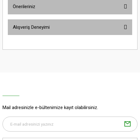
Önerileriniz
Yorum Yaz
Bu ürünün fiyat bilgisi, resim, ürün açıklamalarında ve diğer konularda
Alışveriş Deneyimi
yetersiz gördüğünüz noktaları öneri formunu kullanarak tarafımıza
iletebilirsiniz.
Görüş ve önerileriniz için teşekkür ederiz.
Sitemize ilk yorumu siz yapın!
Ürün resmi kalitesiz, bozuk veya görüntülenemiyor.
Ürün açıklamasında eksik bilgiler bulunuyor.
Deneyimini Paylaş
Ürün bilgilerinde hatalar bulunuyor.
Ürün fiyatı diğer sitelerden daha pahalı.
Bu ürüne benzer farklı alternatifler olmalı.
Mail adresinizle e-bültenimize kayıt olabilirsiniz.
Gönder