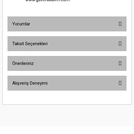
Yorumlar
Taksit Seçenekleri
Bu ürüne ilk yorumu siz yapın!
Önerileriniz
Yorum Yaz
Bu ürünün fiyat bilgisi, resim, ürün açıklamalarında ve diğer konularda
Alışveriş Deneyimi
yetersiz gördüğünüz noktaları öneri formunu kullanarak tarafımıza
iletebilirsiniz.
Görüş ve önerileriniz için teşekkür ederiz.
Sitemize ilk yorumu siz yapın!
Ürün resmi kalitesiz, bozuk veya görüntülenemiyor.
Ürün açıklamasında eksik bilgiler bulunuyor.
Deneyimini Paylaş
Ürün bilgilerinde hatalar bulunuyor.