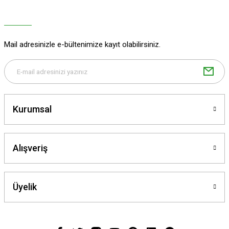
Ürün fiyatı diğer sitelerden daha pahalı.
Bu ürüne benzer farklı alternatifler olmalı.
Mail adresinizle e-bültenimize kayıt olabilirsiniz.
Gönder
Kurumsal
Alışveriş
Üyelik