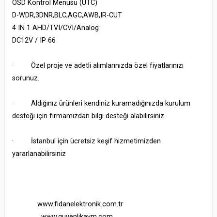
OSD Kontrol Menüsü (UTC)
D-WDR,3DNR,BLC,AGC,AWB,IR-CUT
4 IN 1 AHD/TVI/CVI/Analog
DC12V / IP 66
· Özel proje ve adetli alımlarınızda özel fiyatlarınızı
sorunuz.
· Aldığınız ürünleri kendiniz kuramadığınızda kurulum
desteği için firmamızdan bilgi desteği alabilirsiniz.
· İstanbul için ücretsiz keşif hizmetimizden
yararlanabilirsiniz
www.fidanelektronik.com.tr
www.guvenlikavm.com