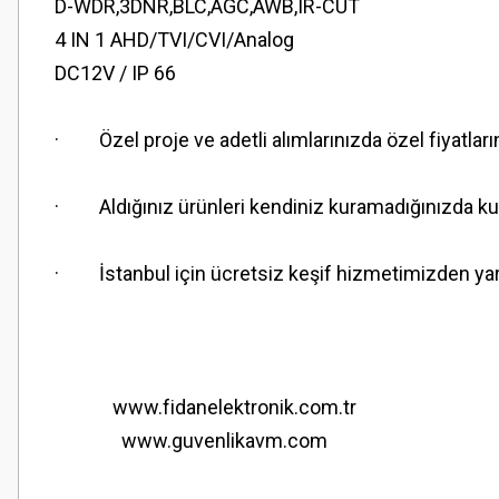
D-WDR,3DNR,BLC,AGC,AWB,IR-CUT
4 IN 1 AHD/TVI/CVI/Analog
DC12V / IP 66
· Özel proje ve adetli alımlarınızda özel fiyatları
· Aldığınız ürünleri kendiniz kuramadığınızda kuru
· İstanbul için ücretsiz keşif hizmetimizden yara
www.fidanelektronik.com.tr
www.guvenlikavm.com