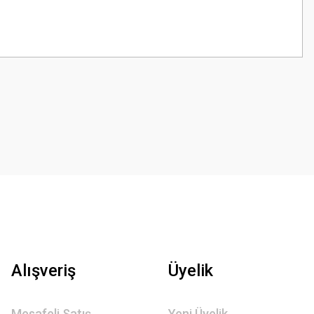
z.
Alışveriş
Üyelik
Mesafeli Satış
Yeni Üyelik