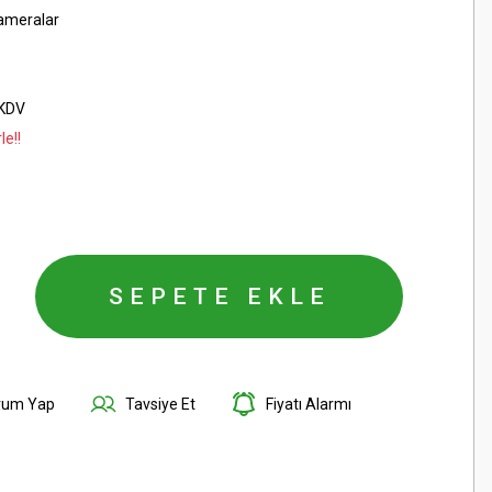
ameralar
 KDV
le!!
SEPETE EKLE
rum Yap
Tavsiye Et
Fiyatı Alarmı