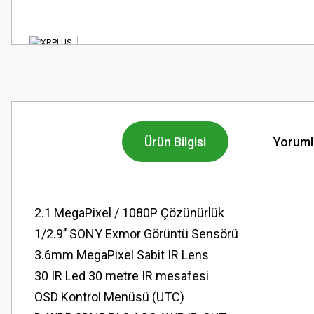
Ürün Bilgisi
Yoruml
2.1 MegaPixel / 1080P Çözünürlük
1/2.9’’ SONY Exmor Görüntü Sensörü
3.6mm MegaPixel Sabit IR Lens
30 IR Led 30 metre IR mesafesi
OSD Kontrol Menüsü (UTC)