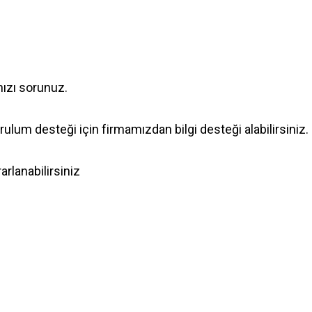
nızı sorunuz.
lum desteği için firmamızdan bilgi desteği alabilirsiniz.
rlanabilirsiniz