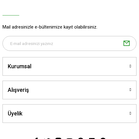
Ürün fiyatı diğer sitelerden daha pahalı.
Bu ürüne benzer farklı alternatifler olmalı.
Mail adresinizle e-bültenimize kayıt olabilirsiniz.
Gönder
Kurumsal
Alışveriş
Üyelik