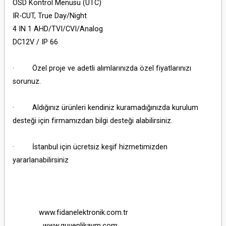
OSD Kontrol Menüsü (UTC)
IR-CUT, True Day/Night
4 IN 1 AHD/TVI/CVI/Analog
DC12V / IP 66
· Özel proje ve adetli alımlarınızda özel fiyatlarınızı
sorunuz.
· Aldığınız ürünleri kendiniz kuramadığınızda kurulum
desteği için firmamızdan bilgi desteği alabilirsiniz.
· İstanbul için ücretsiz keşif hizmetimizden
yararlanabilirsiniz
www.fidanelektronik.com.tr
www.guvenlikavm.com