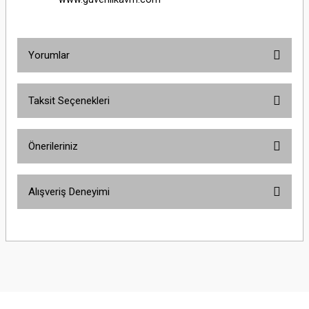
Yorumlar
Taksit Seçenekleri
Bu ürüne ilk yorumu siz yapın!
Önerileriniz
Yorum Yaz
Bu ürünün fiyat bilgisi, resim, ürün açıklamalarında ve diğer konularda
Alışveriş Deneyimi
yetersiz gördüğünüz noktaları öneri formunu kullanarak tarafımıza
iletebilirsiniz.
Görüş ve önerileriniz için teşekkür ederiz.
Sitemize ilk yorumu siz yapın!
Ürün resmi kalitesiz, bozuk veya görüntülenemiyor.
Ürün açıklamasında eksik bilgiler bulunuyor.
Deneyimini Paylaş
Ürün bilgilerinde hatalar bulunuyor.