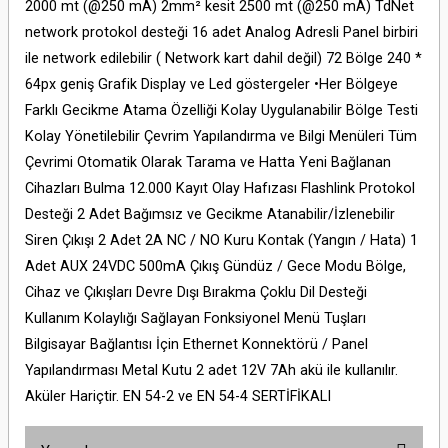
2000 mt (@250 mA) 2mm² kesit 2500 mt (@250 mA) TdNet
network protokol desteği 16 adet Analog Adresli Panel birbiri
ile network edilebilir ( Network kart dahil değil) 72 Bölge 240 *
64px geniş Grafik Display ve Led göstergeler •Her Bölgeye
Farklı Gecikme Atama Özelliği Kolay Uygulanabilir Bölge Testi
Kolay Yönetilebilir Çevrim Yapılandırma ve Bilgi Menüleri Tüm
Çevrimi Otomatik Olarak Tarama ve Hatta Yeni Bağlanan
Cihazları Bulma 12.000 Kayıt Olay Hafızası Flashlink Protokol
Desteği 2 Adet Bağımsız ve Gecikme Atanabilir/İzlenebilir
Siren Çıkışı 2 Adet 2A NC / NO Kuru Kontak (Yangın / Hata) 1
Adet AUX 24VDC 500mA Çıkış Gündüz / Gece Modu Bölge,
Cihaz ve Çıkışları Devre Dışı Bırakma Çoklu Dil Desteği
Kullanım Kolaylığı Sağlayan Fonksiyonel Menü Tuşları
Bilgisayar Bağlantısı İçin Ethernet Konnektörü / Panel
Yapılandırması Metal Kutu 2 adet 12V 7Ah akü ile kullanılır.
Aküler Hariçtir. EN 54-2 ve EN 54-4 SERTİFİKALI