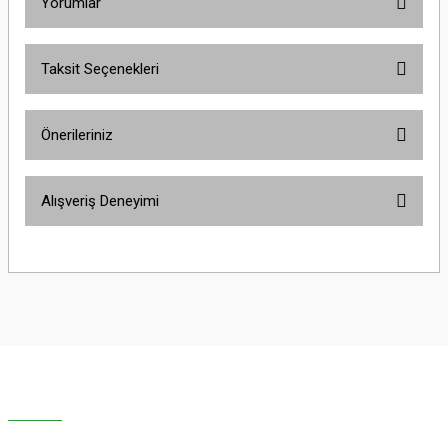
Yorumlar
Taksit Seçenekleri
Bu ürüne ilk yorumu siz yapın!
Önerileriniz
Yorum Yaz
Bu ürünün fiyat bilgisi, resim, ürün açıklamalarında ve diğer konularda
Alışveriş Deneyimi
yetersiz gördüğünüz noktaları öneri formunu kullanarak tarafımıza
iletebilirsiniz.
Görüş ve önerileriniz için teşekkür ederiz.
Sitemize ilk yorumu siz yapın!
Ürün resmi kalitesiz, bozuk veya görüntülenemiyor.
Ürün açıklamasında eksik bilgiler bulunuyor.
Deneyimini Paylaş
Ürün bilgilerinde hatalar bulunuyor.
Ürün fiyatı diğer sitelerden daha pahalı.
Bu ürüne benzer farklı alternatifler olmalı.