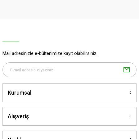
Ürün resmi kalitesiz, bozuk veya görüntülenemiyor.
Ürün açıklamasında eksik bilgiler bulunuyor.
Deneyimini Paylaş
Ürün bilgilerinde hatalar bulunuyor.
Ürün fiyatı diğer sitelerden daha pahalı.
Bu ürüne benzer farklı alternatifler olmalı.
Mail adresinizle e-bültenimize kayıt olabilirsiniz.
Gönder
Kurumsal
Alışveriş