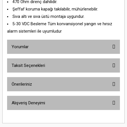
470 Ohm direnç dahilidir.
Şeffaf koruma kapağı takılabilir, mühürlenebilir.
Sıva altı ve sıva üstü montaja uygundur.
5-30 VDC Besleme Tüm konvansiyonel yangın ve hırsız
alarm sistemleri ile uyumludur
Yorumlar
Taksit Seçenekleri
Bu ürüne ilk yorumu siz yapın!
Önerileriniz
Yorum Yaz
Bu ürünün fiyat bilgisi, resim, ürün açıklamalarında ve diğer konularda
Alışveriş Deneyimi
yetersiz gördüğünüz noktaları öneri formunu kullanarak tarafımıza
iletebilirsiniz.
Görüş ve önerileriniz için teşekkür ederiz.
Sitemize ilk yorumu siz yapın!