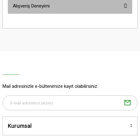
Bu ürünün fiyat bilgisi, resim, ürün açıklamalarında ve diğer konularda
Alışveriş Deneyimi
yetersiz gördüğünüz noktaları öneri formunu kullanarak tarafımıza
iletebilirsiniz.
Görüş ve önerileriniz için teşekkür ederiz.
Sitemize ilk yorumu siz yapın!
Ürün resmi kalitesiz, bozuk veya görüntülenemiyor.
Ürün açıklamasında eksik bilgiler bulunuyor.
Deneyimini Paylaş
Ürün bilgilerinde hatalar bulunuyor.
Ürün fiyatı diğer sitelerden daha pahalı.
Bu ürüne benzer farklı alternatifler olmalı.
Mail adresinizle e-bültenimize kayıt olabilirsiniz.
Gönder
Kurumsal