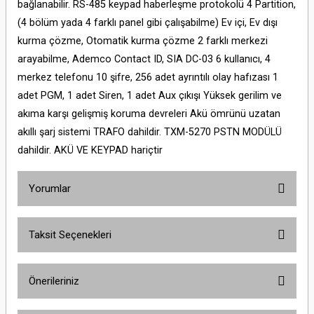
bağlanabilir. RS-485 keypad haberleşme protokolü 4 Partition,
(4 bölüm yada 4 farklı panel gibi çalışabilme) Ev içi, Ev dışı
kurma çözme, Otomatik kurma çözme 2 farklı merkezi
arayabilme, Ademco Contact ID, SIA DC-03 6 kullanıcı, 4
merkez telefonu 10 şifre, 256 adet ayrıntılı olay hafızası 1
adet PGM, 1 adet Siren, 1 adet Aux çıkışı Yüksek gerilim ve
akıma karşı gelişmiş koruma devreleri Akü ömrünü uzatan
akıllı şarj sistemi TRAFO dahildir. TXM-5270 PSTN MODÜLÜ
dahildir. AKÜ VE KEYPAD hariçtir
Yorumlar
Taksit Seçenekleri
Bu ürüne ilk yorumu siz yapın!
Önerileriniz
Yorum Yaz