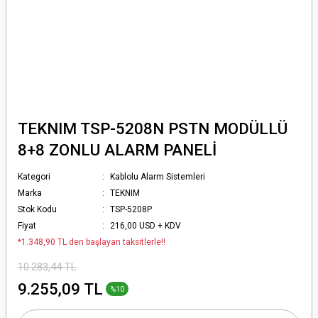
TEKNIM TSP-5208N PSTN MODÜLLÜ
8+8 ZONLU ALARM PANELİ
Kategori
Kablolu Alarm Sistemleri
Marka
TEKNIM
Stok Kodu
TSP-5208P
Fiyat
216,00 USD + KDV
*1.348,90 TL den başlayan taksitlerle!!
10.283,44 TL
9.255,09 TL
%10