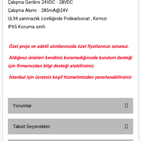
Çalışma Gerilimi 24VDC - 28VDC
Çalışma Akımı : 285mA@24V
UL94 yanmazlık özelliğinde Polikarbonat , Kırmızı
IP65 Koruma sınıfı
·
Özel proje ve adetli alımlarınızda özel fiyatlarınızı sorunuz.
·
Aldığınız ürünleri kendiniz kuramadığınızda kurulum desteği
için firmamızdan bilgi desteği alabilirsiniz.
·
İstanbul için ücretsiz keşif hizmetimizden yararlanabilirsiniz
Yorumlar
Taksit Seçenekleri
Bu ürüne ilk yorumu siz yapın!