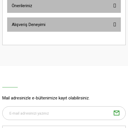
Önerileriniz
Yorum Yaz
Bu ürünün fiyat bilgisi, resim, ürün açıklamalarında ve diğer konularda
Alışveriş Deneyimi
yetersiz gördüğünüz noktaları öneri formunu kullanarak tarafımıza
iletebilirsiniz.
Görüş ve önerileriniz için teşekkür ederiz.
Sitemize ilk yorumu siz yapın!
Ürün resmi kalitesiz, bozuk veya görüntülenemiyor.
Ürün açıklamasında eksik bilgiler bulunuyor.
Deneyimini Paylaş
Ürün bilgilerinde hatalar bulunuyor.
Ürün fiyatı diğer sitelerden daha pahalı.
Bu ürüne benzer farklı alternatifler olmalı.
Mail adresinizle e-bültenimize kayıt olabilirsiniz.
Gönder