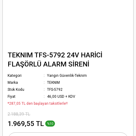
TEKNIM TFS-5792 24V HARİCİ
FLAŞÖRLÜ ALARM SİRENİ
Kategori
Yangın Güvenlik-Teknim
Marka
TEKNIM
Stok Kodu
TFS-5792
Fiyat
46,00 USD + KDV
*287,05 TL den başlayan taksitlerle!!
2.188,39 TL
1.969,55 TL
%10