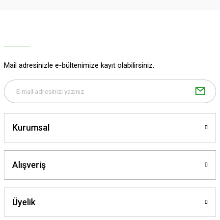
Deneyimini Paylaş
Ürün bilgilerinde hatalar bulunuyor.
Ürün fiyatı diğer sitelerden daha pahalı.
Bu ürüne benzer farklı alternatifler olmalı.
Mail adresinizle e-bültenimize kayıt olabilirsiniz.
Gönder
Kurumsal
Alışveriş
Üyelik