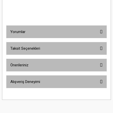
Yorumlar
Taksit Seçenekleri
Bu ürüne ilk yorumu siz yapın!
Önerileriniz
Yorum Yaz
Bu ürünün fiyat bilgisi, resim, ürün açıklamalarında ve diğer konularda
Alışveriş Deneyimi
yetersiz gördüğünüz noktaları öneri formunu kullanarak tarafımıza
iletebilirsiniz.
Görüş ve önerileriniz için teşekkür ederiz.
Sitemize ilk yorumu siz yapın!
Ürün resmi kalitesiz, bozuk veya görüntülenemiyor.
Ürün açıklamasında eksik bilgiler bulunuyor.