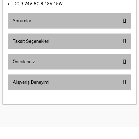
DC 9-24V AC 8-18V 15W
Yorumlar
Taksit Seçenekleri
Bu ürüne ilk yorumu siz yapın!
Önerileriniz
Yorum Yaz
Bu ürünün fiyat bilgisi, resim, ürün açıklamalarında ve diğer konularda
Alışveriş Deneyimi
yetersiz gördüğünüz noktaları öneri formunu kullanarak tarafımıza
iletebilirsiniz.
Görüş ve önerileriniz için teşekkür ederiz.
Sitemize ilk yorumu siz yapın!
Ürün resmi kalitesiz, bozuk veya görüntülenemiyor.
Ürün açıklamasında eksik bilgiler bulunuyor.
Deneyimini Paylaş
Ürün bilgilerinde hatalar bulunuyor.
Ürün fiyatı diğer sitelerden daha pahalı.