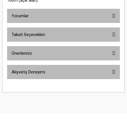
100m (açık alan)
Yorumlar
Taksit Seçenekleri
Bu ürüne ilk yorumu siz yapın!
Önerileriniz
Yorum Yaz
Bu ürünün fiyat bilgisi, resim, ürün açıklamalarında ve diğer konularda
Alışveriş Deneyimi
yetersiz gördüğünüz noktaları öneri formunu kullanarak tarafımıza
iletebilirsiniz.
Görüş ve önerileriniz için teşekkür ederiz.
Sitemize ilk yorumu siz yapın!
Ürün resmi kalitesiz, bozuk veya görüntülenemiyor.
Ürün açıklamasında eksik bilgiler bulunuyor.
Deneyimini Paylaş
Ürün bilgilerinde hatalar bulunuyor.
Ürün fiyatı diğer sitelerden daha pahalı.