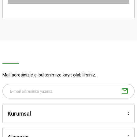
iletebilirsiniz.
Görüş ve önerileriniz için teşekkür ederiz.
Sitemize ilk yorumu siz yapın!
Ürün resmi kalitesiz, bozuk veya görüntülenemiyor.
Ürün açıklamasında eksik bilgiler bulunuyor.
Deneyimini Paylaş
Ürün bilgilerinde hatalar bulunuyor.
Ürün fiyatı diğer sitelerden daha pahalı.
Bu ürüne benzer farklı alternatifler olmalı.
Mail adresinizle e-bültenimize kayıt olabilirsiniz.
Gönder
Kurumsal
Alışveriş