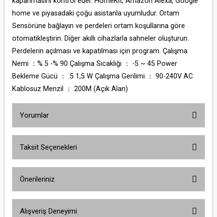
kapanmasını kontrol eder. HomeKit, Amazon Alexa, Google
home ve piyasadaki çoğu asistanla uyumludur. Ortam
Sensörüne bağlayın ve perdeleri ortam koşullarına göre
otomatikleştirin. Diğer akıllı cihazlarla sahneler oluşturun.
Perdelerin açılması ve kapatılması için program. Çalışma
Nemi ：% 5 -% 90 Çalışma Sıcaklığı ： -5 ~ 45 Power
Bekleme Gücü ： .5 1,5 W Çalışma Gerilimi ： 90-240V AC
Kablosuz Menzil ： 200M (Açık Alan)
Yorumlar
Taksit Seçenekleri
Bu ürüne ilk yorumu siz yapın!
Önerileriniz
Yorum Yaz
Bu ürünün fiyat bilgisi, resim, ürün açıklamalarında ve diğer konularda
Alışveriş Deneyimi
yetersiz gördüğünüz noktaları öneri formunu kullanarak tarafımıza