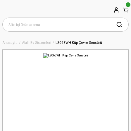
Anasayfa
Akıllı Ev Sistemleri
LS063WH Küp Çevre Sensörü