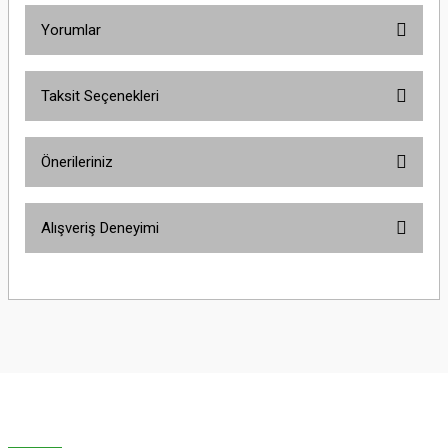
Yorumlar
Taksit Seçenekleri
Bu ürüne ilk yorumu siz yapın!
Önerileriniz
Yorum Yaz
Bu ürünün fiyat bilgisi, resim, ürün açıklamalarında ve diğer konularda
Alışveriş Deneyimi
yetersiz gördüğünüz noktaları öneri formunu kullanarak tarafımıza
iletebilirsiniz.
Görüş ve önerileriniz için teşekkür ederiz.
Sitemize ilk yorumu siz yapın!
Ürün resmi kalitesiz, bozuk veya görüntülenemiyor.
Ürün açıklamasında eksik bilgiler bulunuyor.
Deneyimini Paylaş
Ürün bilgilerinde hatalar bulunuyor.
Ürün fiyatı diğer sitelerden daha pahalı.
Bu ürüne benzer farklı alternatifler olmalı.