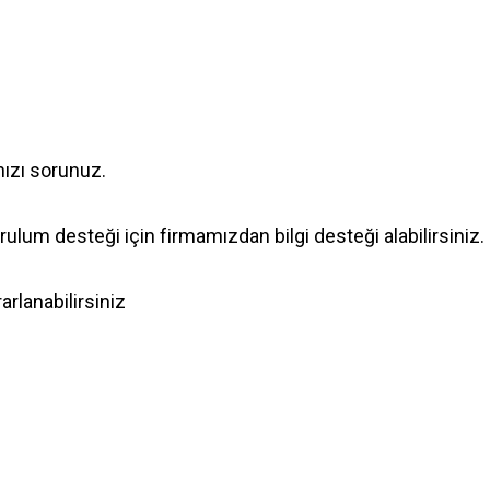
nızı sorunuz.
lum desteği için firmamızdan bilgi desteği alabilirsiniz.
rlanabilirsiniz