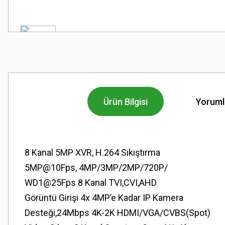
Ürün Bilgisi
Yoruml
8 Kanal 5MP XVR, H.264 Sıkıştırma
5MP@10Fps, 4MP/3MP/2MP/720P/
WD1@25Fps 8 Kanal TVI,CVI,AHD
Görüntü Girişi 4x 4MP’e Kadar IP Kamera
Desteği,24Mbps 4K-2K HDMI/VGA/CVBS(Spot)