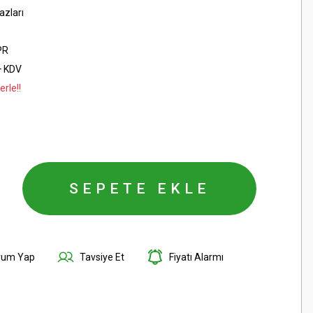
zları
PR
+ KDV
rle!!
SEPETE EKLE
rum Yap
Tavsiye Et
Fiyatı Alarmı