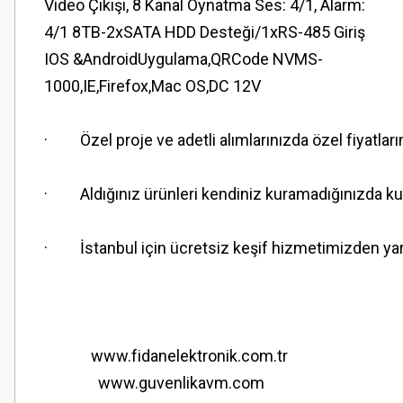
Video Çıkışı, 8 Kanal Oynatma Ses: 4/1, Alarm:
4/1 8TB-2xSATA HDD Desteği/1xRS-485 Giriş
IOS &AndroidUygulama,QRCode NVMS-
1000,IE,Firefox,Mac OS,DC 12V
· Özel proje ve adetli alımlarınızda özel fiyatları
· Aldığınız ürünleri kendiniz kuramadığınızda kuru
· İstanbul için ücretsiz keşif hizmetimizden yara
www.fidanelektronik.com.tr
www.guvenlikavm.com