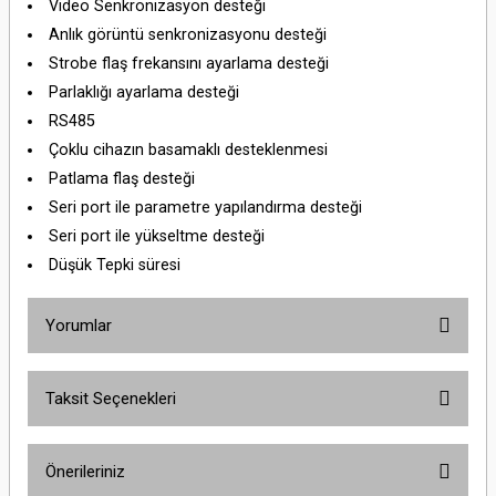
Video Senkronizasyon desteği
Anlık görüntü senkronizasyonu desteği
Strobe flaş frekansını ayarlama desteği
Parlaklığı ayarlama desteği
RS485
Çoklu cihazın basamaklı desteklenmesi
Patlama flaş desteği
Seri port ile parametre yapılandırma desteği
Seri port ile yükseltme desteği
Düşük Tepki süresi
Yorumlar
Taksit Seçenekleri
Bu ürüne ilk yorumu siz yapın!
Önerileriniz
Yorum Yaz