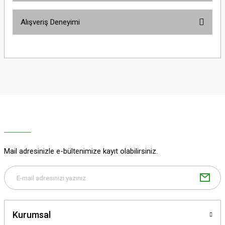
Bu ürünün fiyat bilgisi, resim, ürün açıklamalarında ve diğer konularda
Alışveriş Deneyimi
yetersiz gördüğünüz noktaları öneri formunu kullanarak tarafımıza
iletebilirsiniz.
Görüş ve önerileriniz için teşekkür ederiz.
Sitemize ilk yorumu siz yapın!
Ürün resmi kalitesiz, bozuk veya görüntülenemiyor.
Ürün açıklamasında eksik bilgiler bulunuyor.
Deneyimini Paylaş
Ürün bilgilerinde hatalar bulunuyor.
Ürün fiyatı diğer sitelerden daha pahalı.
Bu ürüne benzer farklı alternatifler olmalı.
Mail adresinizle e-bültenimize kayıt olabilirsiniz.
Gönder
Kurumsal