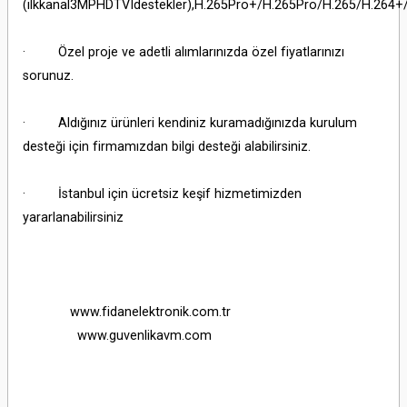
(ilkkanal3MPHDTVIdestekler),H.265Pro+/H.265Pro/H.265/H.264+
· Özel proje ve adetli alımlarınızda özel fiyatlarınızı
sorunuz.
· Aldığınız ürünleri kendiniz kuramadığınızda kurulum
desteği için firmamızdan bilgi desteği alabilirsiniz.
· İstanbul için ücretsiz keşif hizmetimizden
yararlanabilirsiniz
www.fidanelektronik.com.tr
www.guvenlikavm.com