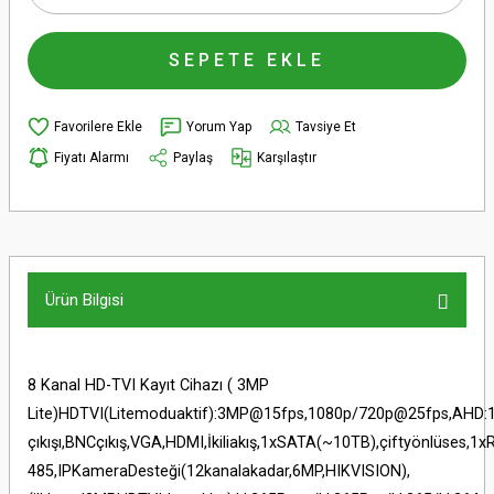
SEPETE EKLE
Yorum Yap
Tavsiye Et
Fiyatı Alarmı
Paylaş
Karşılaştır
Ürün Bilgisi
8 Kanal HD-TVI Kayıt Cihazı ( 3MP
Lite)HDTVI(Litemoduaktif):3MP@15fps,1080p/720p@25fps,AHD:
çıkışı,BNCçıkış,VGA,HDMI,İkiliakış,1xSATA(~10TB),çiftyönlüses,1
485,IPKameraDesteği(12kanalakadar,6MP,HIKVISION),