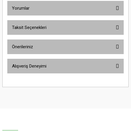
Yorumlar
Taksit Seçenekleri
Bu ürüne ilk yorumu siz yapın!
Önerileriniz
Yorum Yaz
Bu ürünün fiyat bilgisi, resim, ürün açıklamalarında ve diğer konularda
Alışveriş Deneyimi
yetersiz gördüğünüz noktaları öneri formunu kullanarak tarafımıza
iletebilirsiniz.
Görüş ve önerileriniz için teşekkür ederiz.
Sitemize ilk yorumu siz yapın!
Ürün resmi kalitesiz, bozuk veya görüntülenemiyor.
Ürün açıklamasında eksik bilgiler bulunuyor.
Deneyimini Paylaş
Ürün bilgilerinde hatalar bulunuyor.
Ürün fiyatı diğer sitelerden daha pahalı.
Bu ürüne benzer farklı alternatifler olmalı.