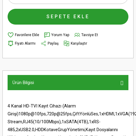
SEPETE EKLE
Yorum Yap
Tavsiye Et
Fiyatı Alarmı
Paylaş
Karşılaştır
Ürün Bilgisi
4 Kanal HD-TVI Kayıt Cihazı (Alarm
Girişi)1080p@10fps,720p@25fps,ÇiftYönlüSes,1xHDMI,1xVGA(1920
Stream,RJ45(10/100Mbps),1xSATA(4TB),1xRS-
485,2xUSB2.0,HDDKotaveGrupYönetimi,Kayıt Dosyalarını