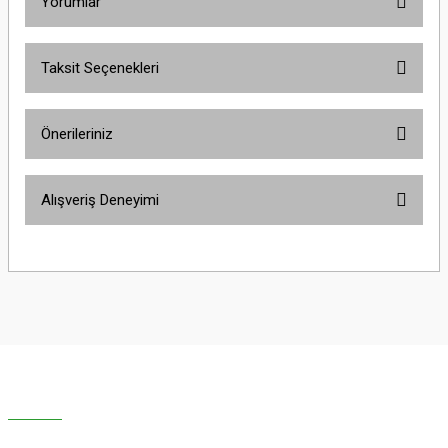
Yorumlar
Taksit Seçenekleri
Bu ürüne ilk yorumu siz yapın!
Önerileriniz
Yorum Yaz
Bu ürünün fiyat bilgisi, resim, ürün açıklamalarında ve diğer konularda
Alışveriş Deneyimi
yetersiz gördüğünüz noktaları öneri formunu kullanarak tarafımıza
iletebilirsiniz.
Görüş ve önerileriniz için teşekkür ederiz.
Sitemize ilk yorumu siz yapın!
Ürün resmi kalitesiz, bozuk veya görüntülenemiyor.
Ürün açıklamasında eksik bilgiler bulunuyor.
Deneyimini Paylaş
Ürün bilgilerinde hatalar bulunuyor.
Ürün fiyatı diğer sitelerden daha pahalı.
Bu ürüne benzer farklı alternatifler olmalı.