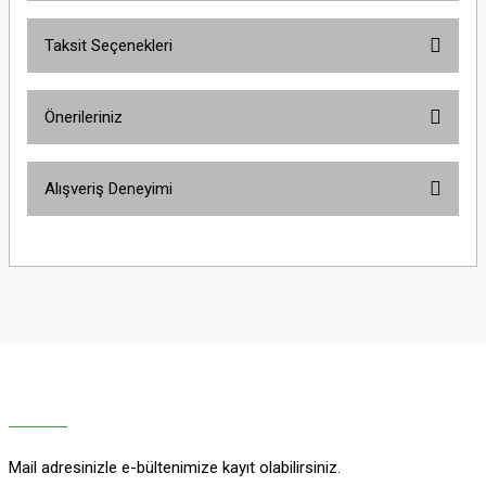
Taksit Seçenekleri
Bu ürüne ilk yorumu siz yapın!
Önerileriniz
Yorum Yaz
Bu ürünün fiyat bilgisi, resim, ürün açıklamalarında ve diğer konularda
Alışveriş Deneyimi
yetersiz gördüğünüz noktaları öneri formunu kullanarak tarafımıza
iletebilirsiniz.
Görüş ve önerileriniz için teşekkür ederiz.
Sitemize ilk yorumu siz yapın!
Ürün resmi kalitesiz, bozuk veya görüntülenemiyor.
Ürün açıklamasında eksik bilgiler bulunuyor.
Deneyimini Paylaş
Ürün bilgilerinde hatalar bulunuyor.
Ürün fiyatı diğer sitelerden daha pahalı.
Bu ürüne benzer farklı alternatifler olmalı.
Mail adresinizle e-bültenimize kayıt olabilirsiniz.