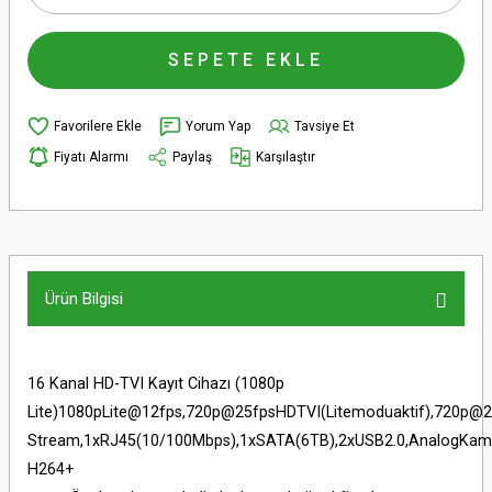
SEPETE EKLE
Yorum Yap
Tavsiye Et
Fiyatı Alarmı
Paylaş
Karşılaştır
Ürün Bilgisi
16 Kanal HD-TVI Kayıt Cihazı (1080p
Lite)1080pLite@12fps,720p@25fpsHDTVI(Litemoduaktif),720p@25
Stream,1xRJ45(10/100Mbps),1xSATA(6TB),2xUSB2.0,AnalogKame
H264+