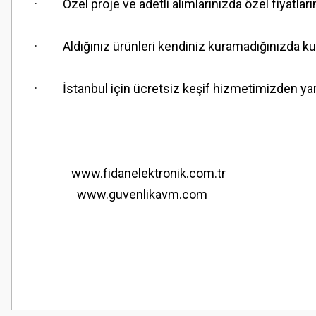
· Özel proje ve adetli alımlarınızda özel fiyatları
· Aldığınız ürünleri kendiniz kuramadığınızda kuru
· İstanbul için ücretsiz keşif hizmetimizden yara
www.fidanelektronik.com.tr
www.guvenlikavm.com
Bu ürünün fiyat bilgisi, resim, ürün açıklamalarında ve diğer konularda
Görüş ve önerileriniz için teşekkür ederiz.