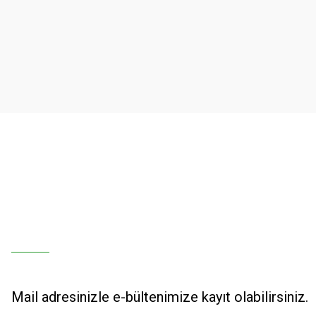
Ürün resmi kalitesiz, bozuk veya görüntülenemiyor.
Ürün açıklamasında eksik bilgiler bulunuyor.
Ürün bilgilerinde hatalar bulunuyor.
Ürün fiyatı diğer sitelerden daha pahalı.
Bu ürüne benzer farklı alternatifler olmalı.
Mail adresinizle e-bültenimize kayıt olabilirsiniz.