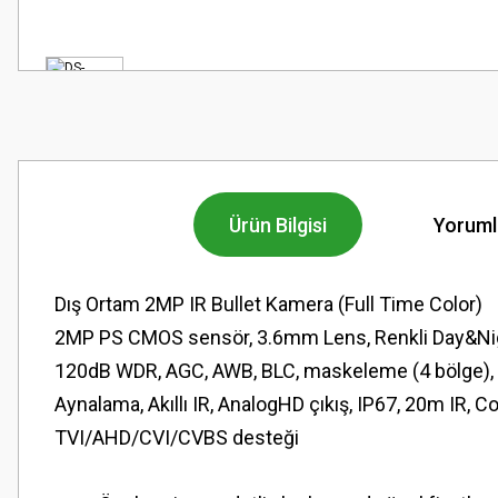
Ürün Bilgisi
Yoruml
Dış Ortam 2MP IR Bullet Kamera (Full Time Color)
2MP PS CMOS sensör, 3.6mm Lens, Renkli Day&Night,
120dB WDR, AGC, AWB, BLC, maskeleme (4 bölge), h
Aynalama, Akıllı IR, AnalogHD çıkış, IP67, 20m IR, C
TVI/AHD/CVI/CVBS desteği