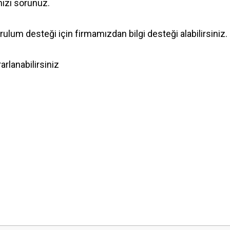
nızı sorunuz.
lum desteği için firmamızdan bilgi desteği alabilirsiniz.
rlanabilirsiniz
 yetersiz gördüğünüz noktaları öneri formunu kullanarak tarafımıza iletebilirsini