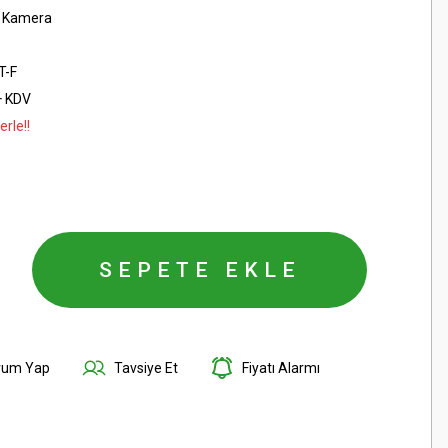
t Kamera
T-F
+ KDV
rle!!
SEPETE EKLE
rum Yap
Tavsiye Et
Fiyatı Alarmı