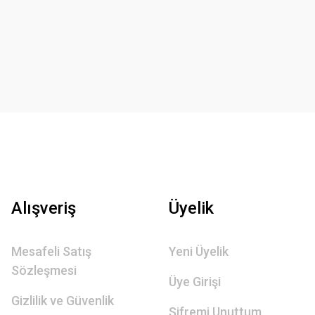
Alışveriş
Üyelik
Mesafeli Satış
Yeni Üyelik
Sözleşmesi
Üye Girişi
Gizlilik ve Güvenlik
Şifremi Unuttum