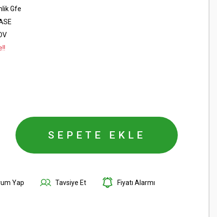
lik Gfe
ASE
KDV
!!
SEPETE EKLE
rum Yap
Tavsiye Et
Fiyatı Alarmı