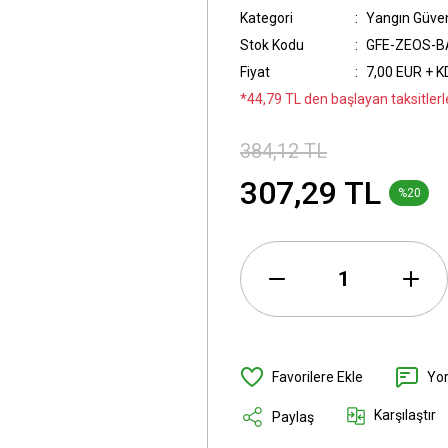
Kategori
Yangın Güven
Stok Kodu
GFE-ZEOS-B
Fiyat
7,00 EUR + 
*44,79 TL den başlayan taksitlerle
384,12 TL
307,29 TL
%20
Yo
Karşılaştır
Paylaş