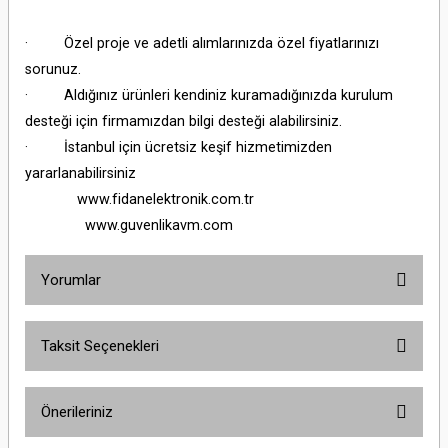
· Özel proje ve adetli alımlarınızda özel fiyatlarınızı
sorunuz.
· Aldığınız ürünleri kendiniz kuramadığınızda kurulum
desteği için firmamızdan bilgi desteği alabilirsiniz.
· İstanbul için ücretsiz keşif hizmetimizden
yararlanabilirsiniz
www.fidanelektronik.com.tr
www.guvenlikavm.com
Yorumlar
Taksit Seçenekleri
Bu ürüne ilk yorumu siz yapın!
Önerileriniz
Yorum Yaz