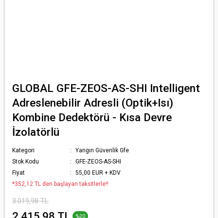
GLOBAL GFE-ZEOS-AS-SHI Intelligent
Adreslenebilir Adresli (Optik+Isı)
Kombine Dedektörü - Kısa Devre
İzolatörlü
Kategori
Yangın Güvenlik Gfe
Stok Kodu
GFE-ZEOS-AS-SHI
Fiyat
55,00 EUR + KDV
*352,12 TL den başlayan taksitlerle!!
3.019,98 TL
2.415,98 TL
%20