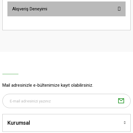
Bu ürünün fiyat bilgisi, resim, ürün açıklamalarında ve diğer konularda
Alışveriş Deneyimi
yetersiz gördüğünüz noktaları öneri formunu kullanarak tarafımıza
iletebilirsiniz.
Görüş ve önerileriniz için teşekkür ederiz.
Sitemize ilk yorumu siz yapın!
Ürün resmi kalitesiz, bozuk veya görüntülenemiyor.
Ürün açıklamasında eksik bilgiler bulunuyor.
Deneyimini Paylaş
Ürün bilgilerinde hatalar bulunuyor.
Ürün fiyatı diğer sitelerden daha pahalı.
Bu ürüne benzer farklı alternatifler olmalı.
Mail adresinizle e-bültenimize kayıt olabilirsiniz.
Gönder
Kurumsal