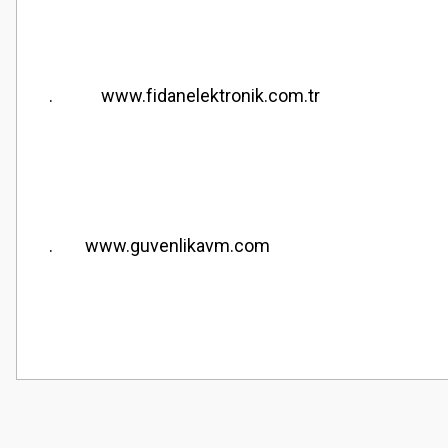
. www.fidanelektronik.com.tr
. www.guvenlikavm.com
Bu ürünün fiyat bilgisi, resim, ürün açıklamalarında ve diğer konularda
Görüş ve önerileriniz için teşekkür ederiz.
Ürün resmi kalitesiz, bozuk veya görüntülenemiyor.