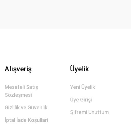
Alışveriş
Üyelik
Mesafeli Satış
Yeni Üyelik
Sözleşmesi
Üye Girişi
Gizlilik ve Güvenlik
Şifremi Unuttum
İptal İade Koşullari