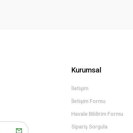
Deneyimini Paylaş
Yorum Yaz
Gönder
Kurumsal
İletişim
İletişim Formu
Havale Bildirim Formu
Sipariş Sorgula