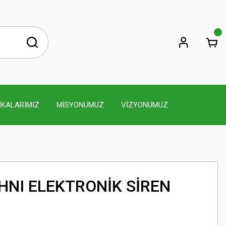
İKALARIMIZ
MİSYONUMUZ
VİZYONUMUZ
HNI ELEKTRONİK SİREN
S