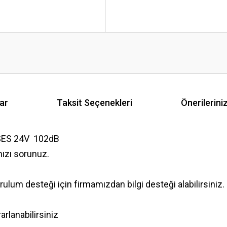
ar
Taksit Seçenekleri
Önerilerini
SES 24V 102dB
nızı sorunuz.
lum desteği için firmamızdan bilgi desteği alabilirsiniz.
rlanabilirsiniz