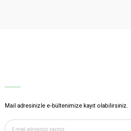
Ürün açıklamasında eksik bilgiler bulunuyor.
Ürün bilgilerinde hatalar bulunuyor.
Ürün fiyatı diğer sitelerden daha pahalı.
Bu ürüne benzer farklı alternatifler olmalı.
Mail adresinizle e-bültenimize kayıt olabilirsiniz.