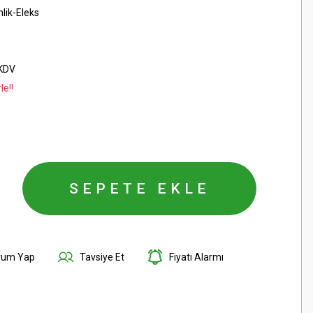
lik-Eleks
 KDV
le!!
SEPETE EKLE
rum Yap
Tavsiye Et
Fiyatı Alarmı