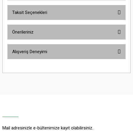
Taksit Seçenekleri
Bu ürüne ilk yorumu siz yapın!
Önerileriniz
Yorum Yaz
Bu ürünün fiyat bilgisi, resim, ürün açıklamalarında ve diğer konularda
Alışveriş Deneyimi
yetersiz gördüğünüz noktaları öneri formunu kullanarak tarafımıza
iletebilirsiniz.
Görüş ve önerileriniz için teşekkür ederiz.
Sitemize ilk yorumu siz yapın!
Ürün resmi kalitesiz, bozuk veya görüntülenemiyor.
Ürün açıklamasında eksik bilgiler bulunuyor.
Deneyimini Paylaş
Ürün bilgilerinde hatalar bulunuyor.
Ürün fiyatı diğer sitelerden daha pahalı.
Bu ürüne benzer farklı alternatifler olmalı.
Mail adresinizle e-bültenimize kayıt olabilirsiniz.