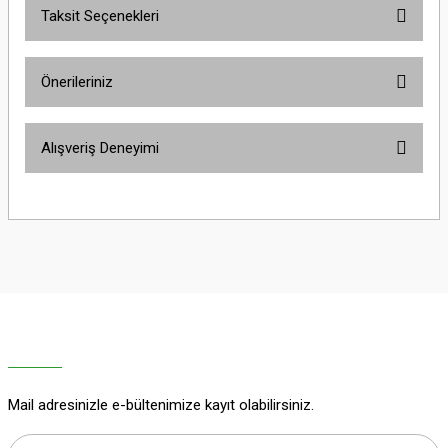
Taksit Seçenekleri
Bu ürüne ilk yorumu siz yapın!
Önerileriniz
Yorum Yaz
Bu ürünün fiyat bilgisi, resim, ürün açıklamalarında ve diğer konularda
Alışveriş Deneyimi
yetersiz gördüğünüz noktaları öneri formunu kullanarak tarafımıza
iletebilirsiniz.
Görüş ve önerileriniz için teşekkür ederiz.
Sitemize ilk yorumu siz yapın!
Ürün resmi kalitesiz, bozuk veya görüntülenemiyor.
Ürün açıklamasında eksik bilgiler bulunuyor.
Deneyimini Paylaş
Ürün bilgilerinde hatalar bulunuyor.
Ürün fiyatı diğer sitelerden daha pahalı.
Bu ürüne benzer farklı alternatifler olmalı.
Mail adresinizle e-bültenimize kayıt olabilirsiniz.